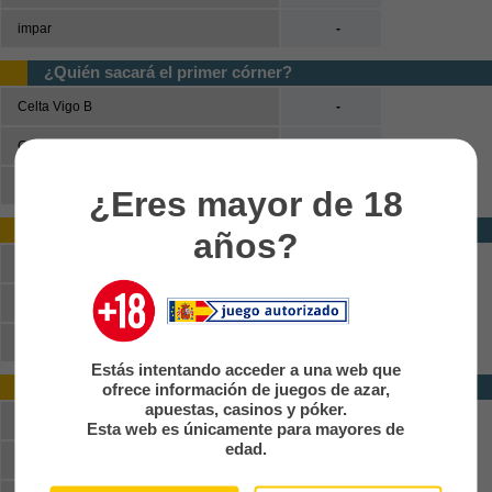
impar
-
¿Quién sacará el primer córner?
Celta Vigo B
-
CE Europa
-
No habrá córners
-
¿Eres mayor de 18
Ganador (primera mitad)
años?
Celta Vigo B
-
Empate
-
CE Europa
-
Estás intentando acceder a una web que
Doble oportunidad (primera mitad)
ofrece información de juegos de azar,
apuestas, casinos y póker.
Celta Vigo B o empate
-
Esta web es únicamente para mayores de
edad.
CE Europa o empate
-