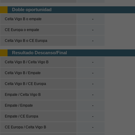
UEFA Nations League
Doble oportunidad
UEFA Nations League A
Celta Vigo B o empate
-
UEFA Nations League B
CE Europa o empate
-
UEFA Nations League C
Celta Vigo B o CE Europa
-
UEFA Nations League D
Resultado Descanso/Final
Baloncesto
Celta Vigo B / Celta Vigo B
-
España
ACB
Celta Vigo B / Empate
-
LEB
Celta Vigo B / CE Europa
-
Estados Unidos
Empate / Celta Vigo B
-
NBA
Empate / Empate
-
Europa
Euroliga
Empate / CE Europa
-
Eurocup
CE Europa / Celta Vigo B
-