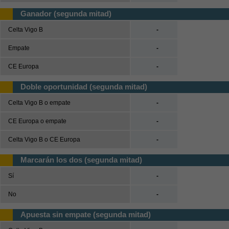
Ganador (segunda mitad)
Celta Vigo B
-
Empate
-
CE Europa
-
Doble oportunidad (segunda mitad)
Celta Vigo B o empate
-
CE Europa o empate
-
Celta Vigo B o CE Europa
-
Marcarán los dos (segunda mitad)
Sí
-
No
-
Apuesta sin empate (segunda mitad)