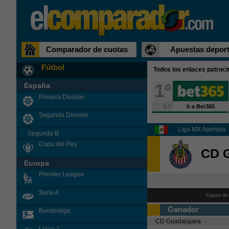
Comparador de cuotas
Apuestas deport
Fútbol
Todos los enlaces patroc
1º
España
Primera División
9.7
Ir a Bet365
Segunda División
Liga MX Apertura
Segunda B
Copa del Rey
CD G
Europa
Premier League
Serie A
Casas de
Ganador
Bundesliga
CD Guadalajara
Ligue 1