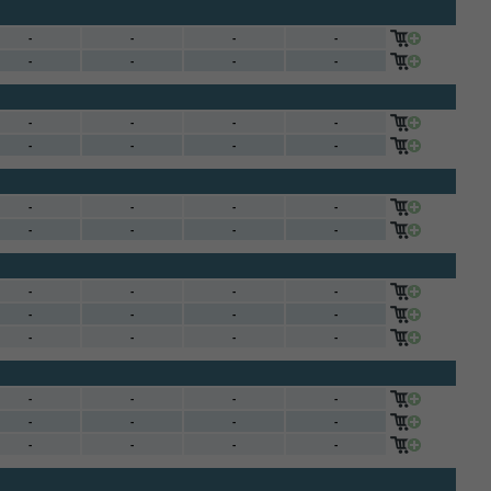
-
-
-
-
-
-
-
-
-
-
-
-
-
-
-
-
-
-
-
-
-
-
-
-
-
-
-
-
-
-
-
-
-
-
-
-
-
-
-
-
-
-
-
-
-
-
-
-