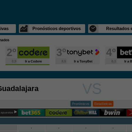
ivas
Pronósticos deportivos
Resultados 
inados
2º
3º
4º
8.9
Ir a Codere
8.5
Ir a TonyBet
8.3
Ir a
VS
uadalajara
Pronósticos
Estadísticas
 apuestas
-
-
-
-