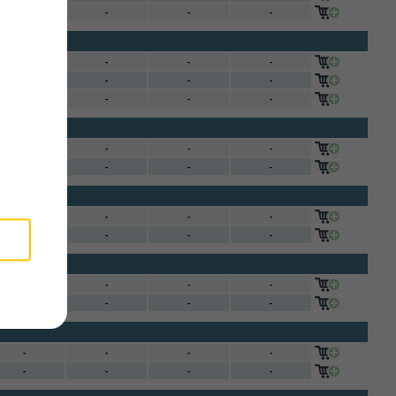
-
-
-
-
-
-
-
-
-
-
-
-
-
-
-
-
-
-
-
-
-
-
-
-
-
-
-
-
-
-
-
-
-
-
-
-
-
-
-
-
-
-
-
-
-
-
-
-