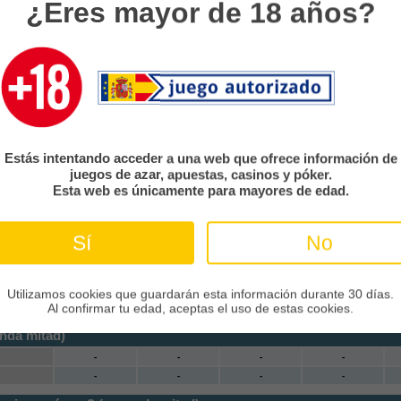
¿Eres mayor de 18 años?
-
-
-
-
ad (segunda mitad)
-
-
-
-
-
-
-
-
ul
-
-
-
-
 (segunda mitad)
-
-
-
-
Estás intentando acceder a una web que ofrece información de
-
-
-
-
juegos de azar, apuestas, casinos y póker.
Esta web es únicamente para mayores de edad.
te (segunda mitad)
-
-
-
-
Sí
No
-
-
-
-
nda mitad)
-
-
-
-
Utilizamos cookies que guardarán esta información durante 30 días.
Al confirmar tu edad, aceptas el uso de estas cookies.
-
-
-
-
unda mitad)
-
-
-
-
-
-
-
-