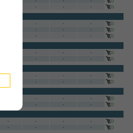
-
-
-
-
-
-
-
-
-
-
-
-
-
-
-
-
-
-
-
-
-
-
-
-
-
-
-
-
-
-
-
-
-
-
-
-
-
-
-
-
-
-
-
-
-
-
-
-
-
-
-
-