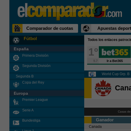
Comparador de cuotas
Apuestas deport
Fútbol
Todos los enlaces patroc
1º
España
Primera División
9.7
Ir a Bet365
Segunda División
World Cup Grp. B
Segunda B
Copa del Rey
Can
Europa
Premier League
Serie A
Casas de
Ganador
Bundesliga
Canada
Ligue 1