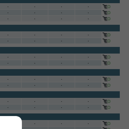
-
-
-
-
-
-
-
-
-
-
-
-
-
-
-
-
-
-
-
-
-
-
-
-
-
-
-
-
-
-
-
-
-
-
-
-
-
-
-
-
-
-
-
-
-
-
-
-