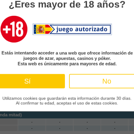
¿Eres mayor de 18 años?
-
-
-
-
-
-
-
-
ad (segunda mitad)
-
-
-
-
pate
-
-
-
-
vina
-
-
-
-
 (segunda mitad)
Estás intentando acceder a una web que ofrece información de
-
-
-
-
juegos de azar, apuestas, casinos y póker.
-
-
-
-
Esta web es únicamente para mayores de edad.
te (segunda mitad)
-
-
-
-
Sí
No
-
-
-
-
nda mitad)
Utilizamos cookies que guardarán esta información durante 30 días.
-
-
-
-
Al confirmar tu edad, aceptas el uso de estas cookies.
-
-
-
-
unda mitad)
-
-
-
-
-
-
-
-