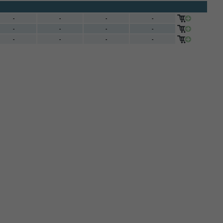
-
-
-
-
-
-
-
-
-
-
-
-