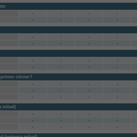
ate
-
-
-
-
-
-
-
-
-
-
-
-
-
-
-
-
-
-
-
-
-
-
-
-
 primer córner?
-
-
-
-
-
-
-
-
-
-
-
-
 mitad)
-
-
-
-
-
-
-
-
-
-
-
-
d (primera mitad)