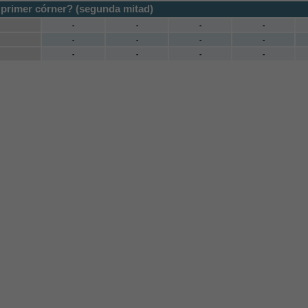
 primer córner? (segunda mitad)
-
-
-
-
-
-
-
-
-
-
-
-