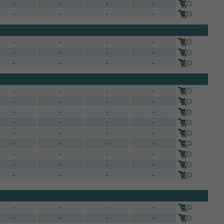
-
-
-
-
-
-
-
-
-
-
-
-
-
-
-
-
-
-
-
-
-
-
-
-
-
-
-
-
-
-
-
-
-
-
-
-
-
-
-
-
-
-
-
-
-
-
-
-
-
-
-
-
-
-
-
-
-
-
-
-
-
-
-
-