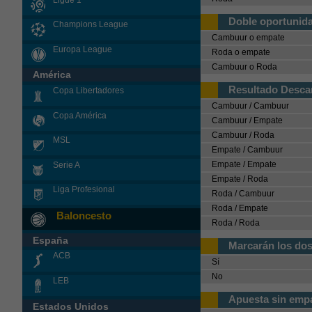
Doble oportunid
Champions League
Cambuur o empate
Europa League
Roda o empate
Cambuur o Roda
América
Resultado Desca
Copa Libertadores
Cambuur / Cambuur
Copa América
Cambuur / Empate
Cambuur / Roda
MSL
Empate / Cambuur
Empate / Empate
Serie A
Empate / Roda
Liga Profesional
Roda / Cambuur
Roda / Empate
Baloncesto
Roda / Roda
España
Marcarán los do
ACB
Sí
No
LEB
Apuesta sin emp
Estados Unidos