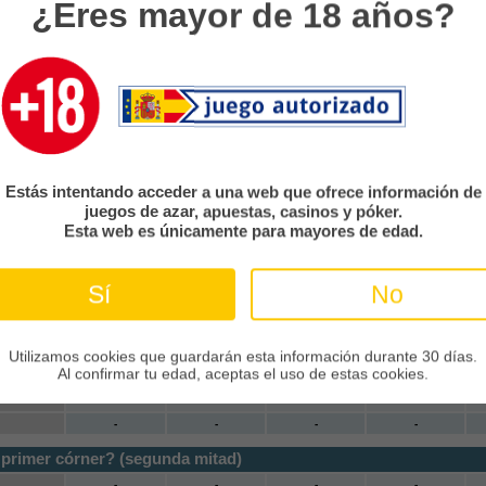
¿Eres mayor de 18 años?
ad (segunda mitad)
-
-
-
-
-
-
-
-
-
-
-
-
 (segunda mitad)
-
-
-
-
-
-
-
-
Estás intentando acceder a una web que ofrece información de
te (segunda mitad)
juegos de azar, apuestas, casinos y póker.
Esta web es únicamente para mayores de edad.
-
-
-
-
-
-
-
-
Sí
No
nda mitad)
-
-
-
-
-
-
-
-
Utilizamos cookies que guardarán esta información durante 30 días.
Al confirmar tu edad, aceptas el uso de estas cookies.
unda mitad)
-
-
-
-
-
-
-
-
 primer córner? (segunda mitad)
-
-
-
-