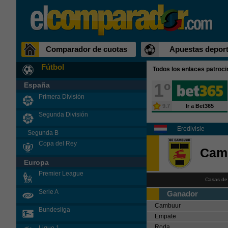
Comparador de cuotas
Apuestas deport
Fútbol
Todos los enlaces patroc
1º
España
Primera División
9.7
Ir a Bet365
Segunda División
Eredivisie
Segunda B
Copa del Rey
Cam
Europa
Premier League
Casas de
Serie A
Ganador
Cambuur
Bundesliga
Empate
Roda
Ligue 1