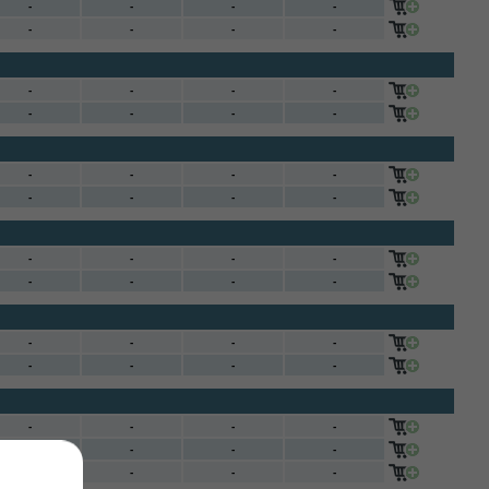
-
-
-
-
-
-
-
-
-
-
-
-
-
-
-
-
-
-
-
-
-
-
-
-
-
-
-
-
-
-
-
-
-
-
-
-
-
-
-
-
-
-
-
-
-
-
-
-
-
-
-
-