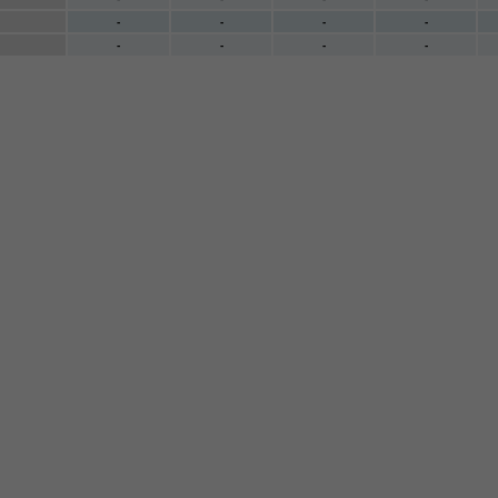
-
-
-
-
-
-
-
-