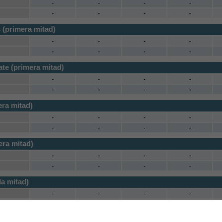
-
-
-
-
-
-
-
-
 (primera mitad)
-
-
-
-
-
-
-
-
te (primera mitad)
-
-
-
-
-
-
-
-
era mitad)
-
-
-
-
-
-
-
-
era mitad)
-
-
-
-
-
-
-
-
a mitad)
-
-
-
-
-
-
-
-
-
-
-
-