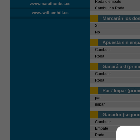
Roda o empate
www.marathonbet.es
Cambuur o Roda
www.williamhill.es
Marcarán los dos
Sí
No
Apuesta sin empa
Cambuur
Roda
Ganará a 0 (prim
Cambuur
Roda
Par / Impar (prim
par
impar
Ganador (segund
Cambuur
Empate
Roda