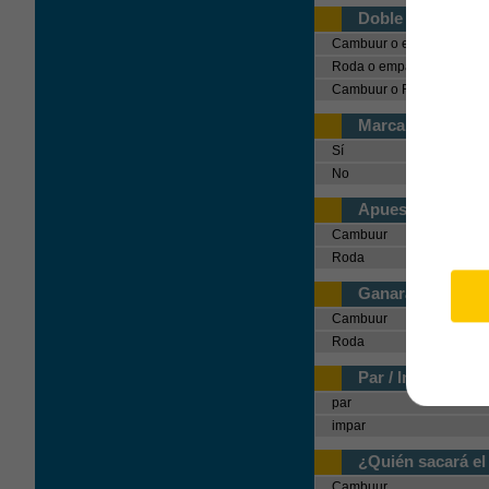
Doble oportunid
Cambuur o empate
Roda o empate
Cambuur o Roda
Marcarán los dos
Sí
No
Apuesta sin empa
Cambuur
Roda
Ganará a 0 (segu
Cambuur
Roda
Par / Impar (seg
par
impar
¿Quién sacará el
Cambuur