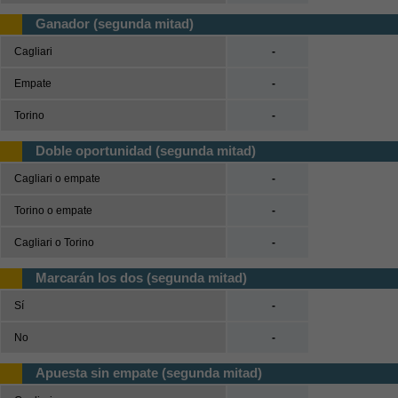
Ganador (segunda mitad)
Cagliari
-
Empate
-
Torino
-
Doble oportunidad (segunda mitad)
Cagliari o empate
-
Torino o empate
-
Cagliari o Torino
-
Marcarán los dos (segunda mitad)
Sí
-
No
-
Apuesta sin empate (segunda mitad)