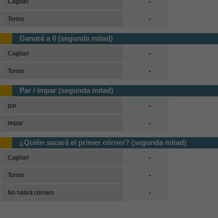
Cagliari
-
Torino
-
Ganará a 0 (segunda mitad)
Cagliari
-
Torino
-
Par / Impar (segunda mitad)
par
-
impar
-
¿Quién sacará el primer córner? (segunda mitad)
Cagliari
-
Torino
-
No habrá córners
-