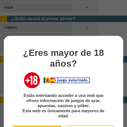
impar
-
¿Quién sacará el primer córner?
Cagliari
-
Torino
-
No habrá córners
-
¿Eres mayor de 18
Ganador (primera mitad)
años?
Cagliari
-
Empate
-
Torino
-
Estás intentando acceder a una web que
Doble oportunidad (primera mitad)
ofrece información de juegos de azar,
apuestas, casinos y póker.
Cagliari o empate
-
Esta web es únicamente para mayores de
edad.
Torino o empate
-