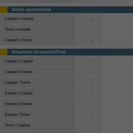
UEFA Nations League
Doble oportunidad
UEFA Nations League A
Cagliari o empate
-
UEFA Nations League B
Torino o empate
-
UEFA Nations League C
Cagliari o Torino
-
UEFA Nations League D
Resultado Descanso/Final
Baloncesto
Cagliari / Cagliari
-
España
ACB
Cagliari / Empate
-
LEB
Cagliari / Torino
-
Estados Unidos
Empate / Cagliari
-
NBA
Empate / Empate
-
Europa
Euroliga
Empate / Torino
-
Eurocup
Torino / Cagliari
-