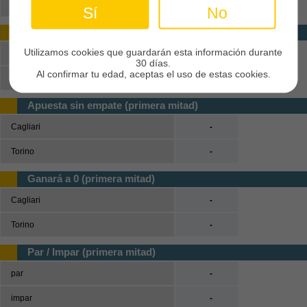
Cagliari o Torino
-
Sí
No
Marcarán los dos (primera mitad)
Utilizamos cookies que guardarán esta información durante
Sí
-
30 días.
Al confirmar tu edad, aceptas el uso de estas cookies.
No
-
Apuesta sin empate (primera mitad)
Cagliari
-
Torino
-
Ganará a 0 (primera mitad)
Cagliari
-
Torino
-
Par / Impar (primera mitad)
par
-
impar
-