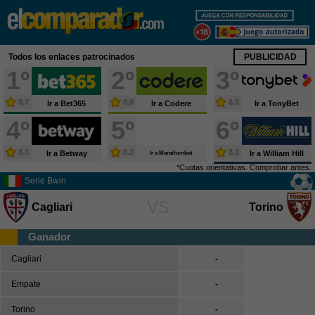
X
Fútbol
Todos los enlaces patrocinados
PUBLICIDAD
España
1º
2º
3º
Primera División
9.7
8.9
8.5
Ir a Bet365
Ir a Codere
Ir a TonyBet
Segunda División
4º
5º
6º
Segunda B
Tercera División
8.3
8.2
8.1
Ir a Betway
Ir a William Hill
Ir a Marathonbet
Copa del Rey
*Cuotas orientativas. Comprobar antes.
Serie Bwin
Europa
VS
Cagliari
Torino
Premier League
Serie A
Ganador
Bundesliga
Cagliari
-
Ligue 1
Empate
-
Champions League
Torino
-
Europa League