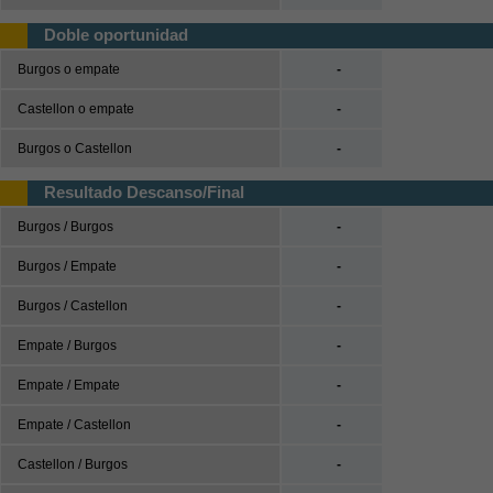
UEFA Nations League
Doble oportunidad
UEFA Nations League A
Burgos o empate
-
UEFA Nations League B
Castellon o empate
-
UEFA Nations League C
Burgos o Castellon
-
UEFA Nations League D
Resultado Descanso/Final
Baloncesto
Burgos / Burgos
-
España
ACB
Burgos / Empate
-
LEB
Burgos / Castellon
-
Estados Unidos
Empate / Burgos
-
NBA
Empate / Empate
-
Europa
Euroliga
Empate / Castellon
-
Eurocup
Castellon / Burgos
-