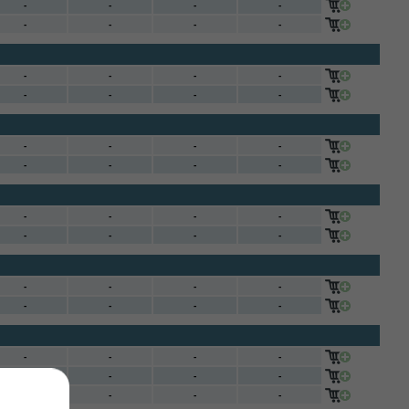
-
-
-
-
-
-
-
-
-
-
-
-
-
-
-
-
-
-
-
-
-
-
-
-
-
-
-
-
-
-
-
-
-
-
-
-
-
-
-
-
-
-
-
-
-
-
-
-
-
-
-
-