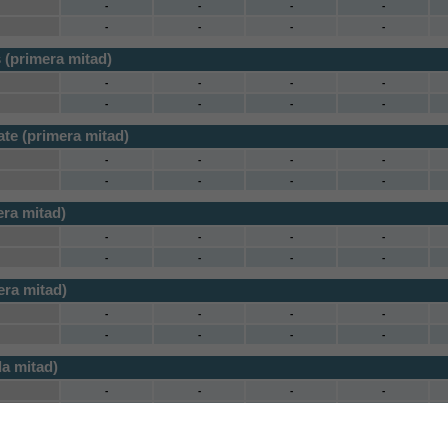
-
-
-
-
-
-
-
-
 (primera mitad)
-
-
-
-
-
-
-
-
te (primera mitad)
-
-
-
-
-
-
-
-
era mitad)
-
-
-
-
-
-
-
-
era mitad)
-
-
-
-
-
-
-
-
a mitad)
-
-
-
-
-
-
-
-
-
-
-
-