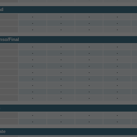
ad
-
-
-
-
-
-
-
-
-
-
-
-
nso/Final
-
-
-
-
-
-
-
-
-
-
-
-
-
-
-
-
-
-
-
-
-
-
-
-
-
-
-
-
-
-
-
-
-
-
-
-
s
-
-
-
-
-
-
-
-
ate