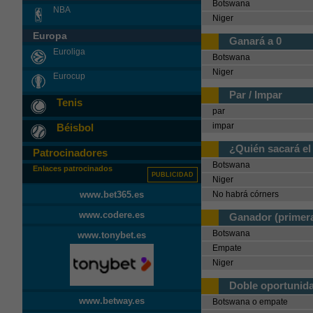
Botswana
NBA
Niger
Europa
Ganará a 0
Euroliga
Botswana
Niger
Eurocup
Par / Impar
Tenis
par
impar
Béisbol
¿Quién sacará el
Patrocinadores
Botswana
Enlaces patrocinados
PUBLICIDAD
Niger
www.bet365.es
No habrá córners
www.codere.es
Ganador (primera
Botswana
www.tonybet.es
Empate
Niger
Doble oportunida
www.betway.es
Botswana o empate