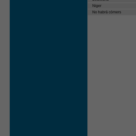
Niger
No habrá córners