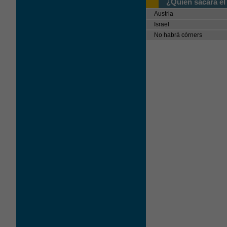
¿Quién sacará el
Austria
Israel
No habrá córners