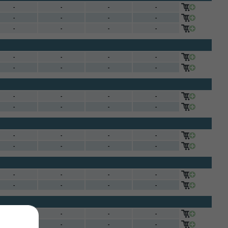
-
-
-
-
-
-
-
-
-
-
-
-
-
-
-
-
-
-
-
-
-
-
-
-
-
-
-
-
-
-
-
-
-
-
-
-
-
-
-
-
-
-
-
-
-
-
-
-
-
-
-
-