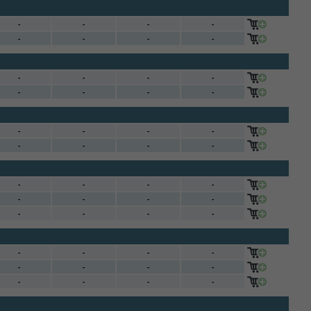
-
-
-
-
-
-
-
-
-
-
-
-
-
-
-
-
-
-
-
-
-
-
-
-
-
-
-
-
-
-
-
-
-
-
-
-
-
-
-
-
-
-
-
-
-
-
-
-