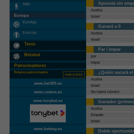
Apuesta sin emp
NBA
Austria
Europa
Israel
Euroliga
Ganará a 0
Eurocup
Austria
Israel
Tenis
Par / Impar
Béisbol
par
impar
Patrocinadores
¿Quién sacará el
Enlaces patrocinados
PUBLICIDAD
Austria
www.bet365.es
Israel
www.codere.es
No habrá córners
www.tonybet.es
Ganador (primera
Austria
Empate
Israel
www.betway.es
Doble oportunida