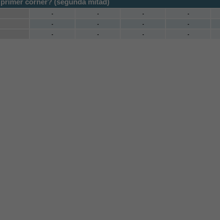
 primer córner? (segunda mitad)
-
-
-
-
-
-
-
-
-
-
-
-