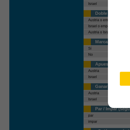
Israel
Doble oportunid
Austria o empate
Israel o empate
Austria o Israel
Marcarán los dos
Sí
No
Apuesta sin empa
Austria
Israel
Ganará a 0 (segu
Austria
Israel
Par / Impar (seg
par
impar