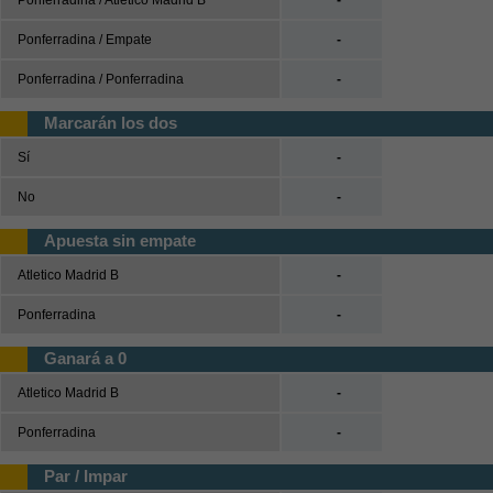
Ponferradina / Atletico Madrid B
-
Tenis
Ponferradina / Empate
-
Béisbol
Ponferradina / Ponferradina
-
Casas de Apuestas
Marcarán los dos
Sí
-
Versión clásica
No
-
Apuesta sin empate
Atletico Madrid B
-
Ponferradina
-
Ganará a 0
Atletico Madrid B
-
Ponferradina
-
Par / Impar