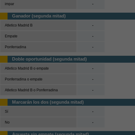
impar
-
Ganador (segunda mitad)
Atletico Madrid B
-
Empate
-
Ponferradina
-
Doble oportunidad (segunda mitad)
Atletico Madrid B o empate
-
Ponferradina o empate
-
Atletico Madrid B o Ponferradina
-
Marcarán los dos (segunda mitad)
Sí
-
No
-
Apuesta sin empate (segunda mitad)