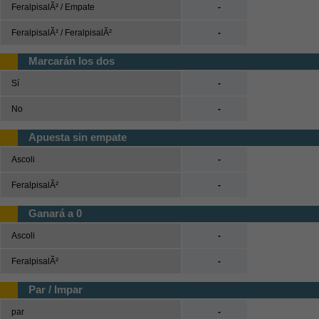
Tenis
FeralpisalÃ² / Empate
-
FeralpisalÃ² / FeralpisalÃ²
-
Béisbol
Marcarán los dos
Casas de Apuestas
Sí
-
Versión clásica
No
-
Apuesta sin empate
Ascoli
-
FeralpisalÃ²
-
Ganará a 0
Ascoli
-
FeralpisalÃ²
-
Par / Impar
par
-