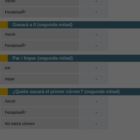
Ascoli
-
FeralpisalÃ²
-
Ganará a 0 (segunda mitad)
Ascoli
-
FeralpisalÃ²
-
Par / Impar (segunda mitad)
par
-
impar
-
¿Quién sacará el primer córner? (segunda mitad)
Ascoli
-
FeralpisalÃ²
-
No habrá córners
-