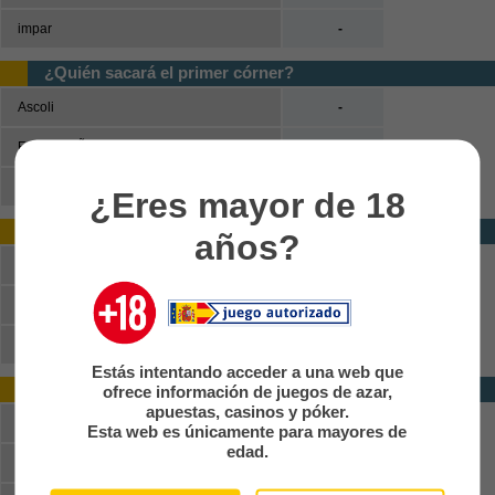
impar
-
¿Quién sacará el primer córner?
Ascoli
-
FeralpisalÃ²
-
No habrá córners
-
¿Eres mayor de 18
Ganador (primera mitad)
años?
Ascoli
-
Empate
-
FeralpisalÃ²
-
Estás intentando acceder a una web que
Doble oportunidad (primera mitad)
ofrece información de juegos de azar,
apuestas, casinos y póker.
Ascoli o empate
-
Esta web es únicamente para mayores de
edad.
FeralpisalÃ² o empate
-