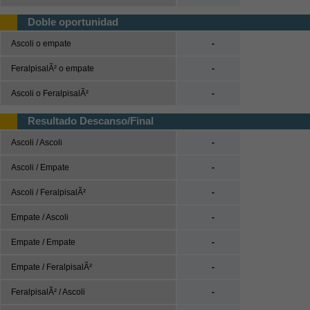
UEFA Nations League
Doble oportunidad
UEFA Nations League A
Ascoli o empate
-
UEFA Nations League B
FeralpisalÃ² o empate
-
UEFA Nations League C
Ascoli o FeralpisalÃ²
-
UEFA Nations League D
Resultado Descanso/Final
Baloncesto
Ascoli / Ascoli
-
España
ACB
Ascoli / Empate
-
LEB
Ascoli / FeralpisalÃ²
-
Estados Unidos
Empate / Ascoli
-
NBA
Empate / Empate
-
Europa
Euroliga
Empate / FeralpisalÃ²
-
Eurocup
FeralpisalÃ² / Ascoli
-