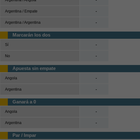
Argentina / Angola
-
Tenis
Argentina / Empate
-
Béisbol
Argentina / Argentina
-
Casas de Apuestas
Marcarán los dos
Sí
-
Versión clásica
No
-
Apuesta sin empate
Angola
-
Argentina
-
Ganará a 0
Angola
-
Argentina
-
Par / Impar