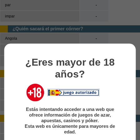
par
-
impar
-
¿Quién sacará el primer córner?
Angola
-
Argentina
-
¿Eres mayor de 18
No habrá córners
-
años?
Ganador (primera mitad)
Angola
-
Empate
-
Argentina
-
Estás intentando acceder a una web que
ofrece información de juegos de azar,
Doble oportunidad (primera mitad)
apuestas, casinos y póker.
Esta web es únicamente para mayores de
Angola o empate
-
edad.
Argentina o empate
-