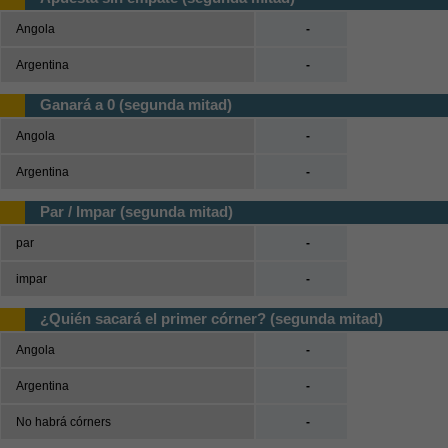
Angola
-
Argentina
-
Ganará a 0 (segunda mitad)
Angola
-
Argentina
-
Par / Impar (segunda mitad)
par
-
impar
-
¿Quién sacará el primer córner? (segunda mitad)
Angola
-
Argentina
-
No habrá córners
-