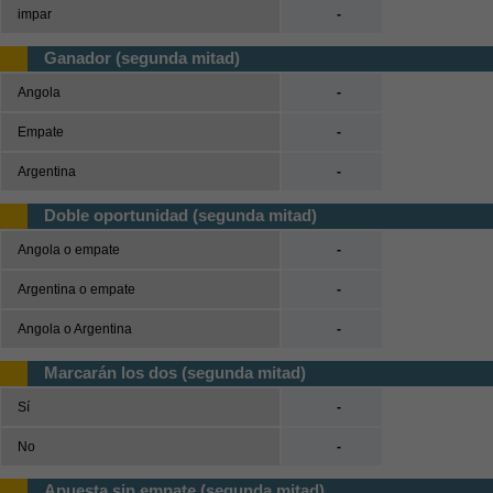
impar
-
Ganador (segunda mitad)
Angola
-
Empate
-
Argentina
-
Doble oportunidad (segunda mitad)
Angola o empate
-
Argentina o empate
-
Angola o Argentina
-
Marcarán los dos (segunda mitad)
Sí
-
No
-
Apuesta sin empate (segunda mitad)