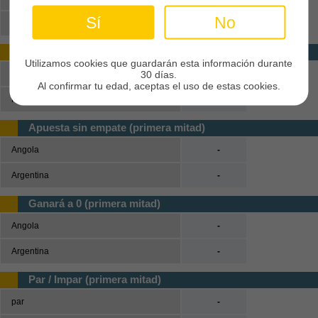
Sí
No
Angola o Argentina
-
Marcarán los dos (primera mitad)
Utilizamos cookies que guardarán esta información durante
30 días.
Sí
-
Al confirmar tu edad, aceptas el uso de estas cookies.
No
-
Apuesta sin empate (primera mitad)
Angola
-
Argentina
-
Ganará a 0 (primera mitad)
Angola
-
Argentina
-
Par / Impar (primera mitad)
par
-