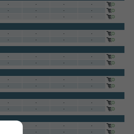
-
-
-
-
-
-
-
-
-
-
-
-
-
-
-
-
-
-
-
-
-
-
-
-
-
-
-
-
-
-
-
-
-
-
-
-
-
-
-
-
-
-
-
-
-
-
-
-
-
-
-
-