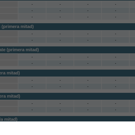
-
-
-
-
-
-
-
-
-
-
-
-
 (primera mitad)
-
-
-
-
-
-
-
-
te (primera mitad)
-
-
-
-
-
-
-
-
era mitad)
-
-
-
-
-
-
-
-
era mitad)
-
-
-
-
-
-
-
-
a mitad)
-
-
-
-
-
-
-
-