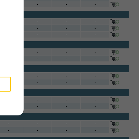
-
-
-
-
-
-
-
-
-
-
-
-
-
-
-
-
-
-
-
-
-
-
-
-
-
-
-
-
-
-
-
-
-
-
-
-
-
-
-
-
-
-
-
-
-
-
-
-