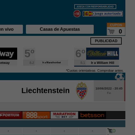
CUPON
en vivo
Casas de Apuestas
0
PUBLICIDAD
5º
6º
 Betway
8.2
8.1
Ir a William Hill
Ir a Marathonbet
*Cuotas orientativas. Comprobar antes.
Liechtenstein
10/06/2022 - 20:45
Fin
-
-
-
-