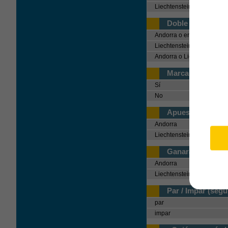
Liechtenstein
Doble oportunid
Andorra o empate
Liechtenstein o empate
Andorra o Liechtenstein
Marcarán los dos
Sí
No
Apuesta sin empa
Andorra
Liechtenstein
Ganará a 0 (segu
Andorra
Liechtenstein
Par / Impar (seg
par
impar