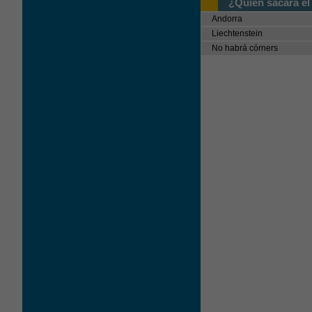
¿Quién sacará el
Andorra
Liechtenstein
No habrá córners