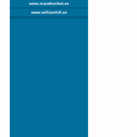
www.marathonbet.es
www.williamhill.es