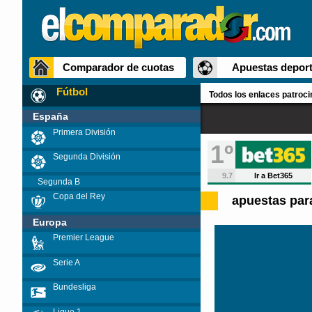
Comparador de cuotas
Apuestas deport
Fútbol
Todos los enlaces patroc
Próximas
España
4 horas
Primera División
1º
Segunda División
9.7
Ir a Bet365
Segunda B
Copa del Rey
apuestas para
Europa
Premier League
Serie A
Bundesliga
Ligue 1