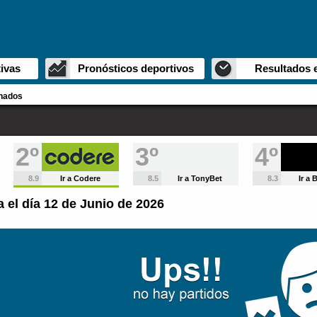
ivas
Pronósticos deportivos
Resultados 
inados
Próximas
Hoy
Domingo
Lunes
Martes
Mié
8 horas
08-08-2026
09-08-2026
10-08-2026
11-08-2026
12-
2º
3º
4º
8.9
Ir a Codere
8.5
Ir a TonyBet
8.3
Ir a
 el día 12 de Junio de 2026