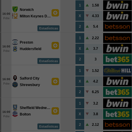
1
1.58
Norwich
16:00
X
4.33
Milton Keynes Dons
Pdte
2
5.4
Estadísticas
1
2.22
Preston
16:00
X
3.7
Huddersfield
Pdte
2
3
Estadísticas
1
1.52
Salford City
16:00
X
4.2
Pdte
Shrewsbury
2
6.25
1
3.2
Sheffield Wednesday
16:00
X
3.8
Bolton
Pdte
2
2.12
Estadísticas