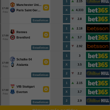
1
2.15
Manchester United
17:00
X
4.333
Paris Saint Germain
Pdte
2
2.8
Estadísticas
1
2.18
Rennes
17:00
X
3.7
Brentford
Pdte
2
2.92
Estadísticas
1
3
Schalke 04
17:00
X
3.5
Atalanta
Pdte
2
2.2
Estadísticas
1
2.15
VfB Stuttgart
17:00
X
3.7
Everton
Pdte
2
2.9
Estadísticas