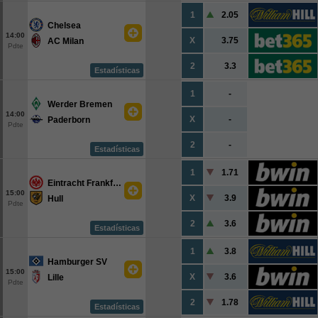
1
2.05
Chelsea
14:00
X
3.75
AC Milan
Pdte
2
3.3
Estadísticas
1
-
Werder Bremen
14:00
X
-
Paderborn
Pdte
2
-
Estadísticas
1
1.71
Eintracht Frankfurt
15:00
X
3.9
Hull
Pdte
2
3.6
Estadísticas
1
3.8
Hamburger SV
15:00
X
3.6
Lille
Pdte
2
1.78
Estadísticas