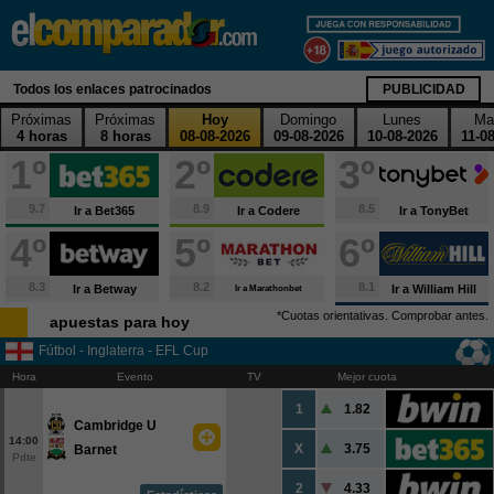
X
Fútbol
Todos los enlaces patrocinados
PUBLICIDAD
España
Próximas
Próximas
Hoy
Domingo
Lunes
Ma
4 horas
8 horas
08-08-2026
09-08-2026
10-08-2026
11-0
Primera División
1º
2º
3º
Segunda División
Segunda B
9.7
8.9
8.5
Ir a Bet365
Ir a Codere
Ir a TonyBet
Tercera División
4º
5º
6º
Copa del Rey
8.3
8.2
8.1
Ir a Betway
Ir a William Hill
Ir a Marathonbet
Europa
*Cuotas orientativas. Comprobar antes.
apuestas para hoy
Premier League
Fútbol - Inglaterra - EFL Cup
Serie A
Hora
Evento
TV
Mejor cuota
Bundesliga
1
1.82
Ligue 1
Cambridge U
14:00
X
3.75
Barnet
Champions League
Pdte
Europa League
2
4.33