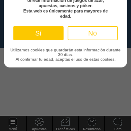
ofrece información de juegos de azar,
apuestas, casinos y póker.
UEFA Nations League
Esta web es únicamente para mayores de
UEFA Nations League A
edad.
UEFA Nations League B
Sí
No
UEFA Nations League C
UEFA Nations League D
Utilizamos cookies que guardarán esta información durante
Baloncesto
30 días.
Al confirmar tu edad, aceptas el uso de estas cookies.
España
ACB
LEB
Estados Unidos
NBA
Europa
Euroliga
Eurocup
Menú
Apuestas
Pronósticos
Resultados
Foro