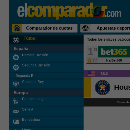
Comparador de cuotas
Apuestas deport
Fútbol
Todos los enlaces patroc
1º
España
Primera División
9.7
Ir a Bet365
Segunda División
MLB
Segunda B
Copa del Rey
Hous
Europa
Premier League
Casas de
Serie A
Bundesliga
Ligue 1