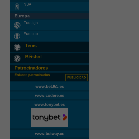
NBA
Europa
Euroliga
Eurocup
Tenis
Béisbol
Patrocinadores
Enlaces patrocinados
PUBLICIDAD
www.bet365.es
www.codere.es
www.tonybet.es
www.betway.es