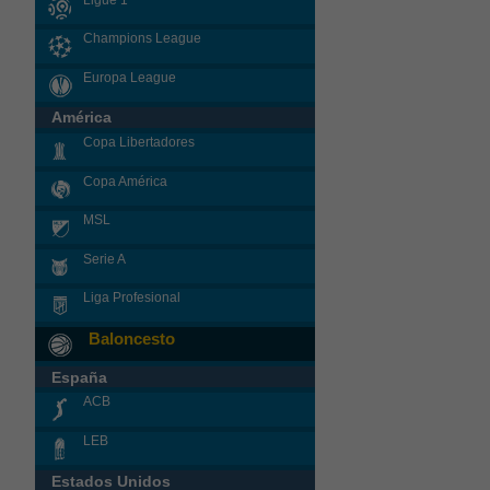
Champions League
Europa League
América
Copa Libertadores
Copa América
MSL
Serie A
Liga Profesional
Baloncesto
España
ACB
LEB
Estados Unidos