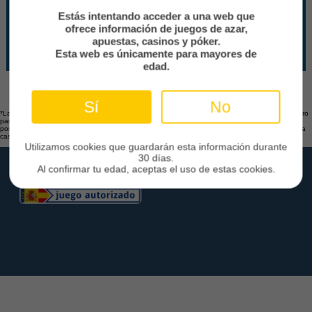
Estás intentando acceder a una web que
UEFA Nations League
ofrece información de juegos de azar,
UEFA Nations League A
apuestas, casinos y póker.
Esta web es únicamente para mayores de
UEFA Nations League B
edad.
UEFA Nations League C
UEFA Nations League D
Sí
No
*Las cuotas mostradas en la web son meramente orientativas. Nuestro equipo trabaja muy duro
para poder ofrecerte las cuotas más actualizadas posibles. Estas cuotas están sujetas a
Baloncesto
posibles cambios por parte de los operadores. No olvides comprobar la cuota actualizada en la
casa de apuestas antes de realizar cualquier apuesta.
Utilizamos cookies que guardarán esta información durante
España
30 días.
Juega con resposabilidad
ACB
Al confirmar tu edad, aceptas el uso de estas cookies.
LEB
Estados Unidos
NBA
Europa
Euroliga
Eurocup