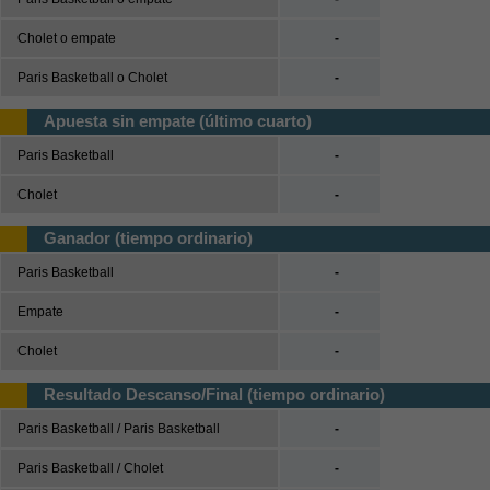
Cholet o empate
-
Paris Basketball o Cholet
-
Apuesta sin empate (último cuarto)
Paris Basketball
-
Cholet
-
Ganador (tiempo ordinario)
Paris Basketball
-
Empate
-
Cholet
-
Resultado Descanso/Final (tiempo ordinario)
Paris Basketball / Paris Basketball
-
Paris Basketball / Cholet
-