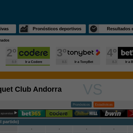
ivas
Pronósticos deportivos
Resultados 
inados
2º
3º
4º
8.9
Ir a Codere
8.5
Ir a TonyBet
8.3
Ir a
VS
uet Club Andorra
Pronósticos
Estadísticas
 apuestas
l partido)
-
-
-
-