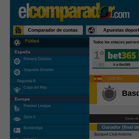
Comparador de cuotas
Apuestas deport
Fútbol
Todos los enlaces patroc
1º
España
Primera División
9.7
Ir a Bet365
Segunda División
LEB Oro
Segunda B
Copa del Rey
Basq
Europa
Premier League
Serie A
Casas de
Ganador (final de
Bundesliga
Basquet Club Andorra
Ligue 1