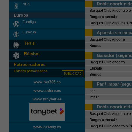
Doble oportunida
NBA
Basquet Club Andorra o e
Europa
Burgos o empate
Euroliga
Basquet Club Andorra o B
Apuesta sin empa
Eurocup
Basquet Club Andorra
Tenis
Burgos
Béisbol
Ganador (segund
Basquet Club Andorra
Patrocinadores
Empate
Enlaces patrocinados
PUBLICIDAD
Burgos
www.bet365.es
Par / Impar (seg
www.codere.es
par
impar
www.tonybet.es
Doble oportunid
Basquet Club Andorra o e
Burgos o empate
Basquet Club Andorra o B
www.betway.es