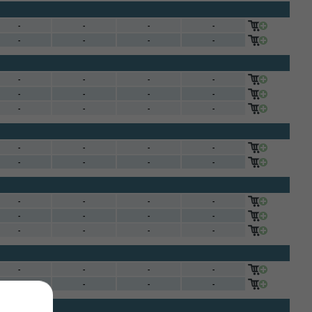
-
-
-
-
-
-
-
-
-
-
-
-
-
-
-
-
-
-
-
-
-
-
-
-
-
-
-
-
-
-
-
-
-
-
-
-
-
-
-
-
-
-
-
-
-
-
-
-