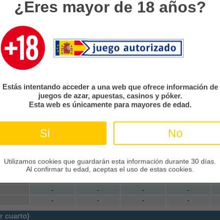
¿Eres mayor de 18 años?
-
-
-
-
-
-
-
-
-
-
-
-
undo cuarto)
-
-
-
-
-
-
-
-
d (segundo cuarto)
Estás intentando acceder a una web que ofrece información de
mpate
-
-
-
-
juegos de azar, apuestas, casinos y póker.
Esta web es únicamente para mayores de edad.
-
-
-
-
urgos
-
-
-
-
te (segundo cuarto)
Sí
No
-
-
-
-
-
-
-
-
Utilizamos cookies que guardarán esta información durante 30 días.
cuarto)
Al confirmar tu edad, aceptas el uso de estas cookies.
-
-
-
-
-
-
-
-
-
-
-
-
r cuarto)