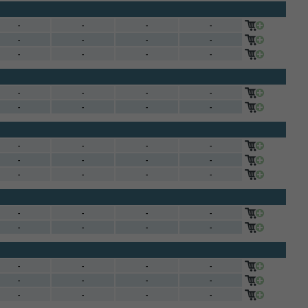
-
-
-
-
-
-
-
-
-
-
-
-
-
-
-
-
-
-
-
-
-
-
-
-
-
-
-
-
-
-
-
-
-
-
-
-
-
-
-
-
-
-
-
-
-
-
-
-
-
-
-
-