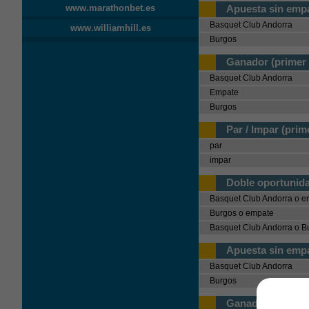
www.marathonbet.es
Apuesta sin empa
Basquet Club Andorra
www.williamhill.es
Burgos
Ganador (primer 
Basquet Club Andorra
Empate
Burgos
Par / Impar (prim
par
impar
Doble oportunida
Basquet Club Andorra o e
Burgos o empate
Basquet Club Andorra o B
Apuesta sin empa
Basquet Club Andorra
Burgos
Ganador (segund