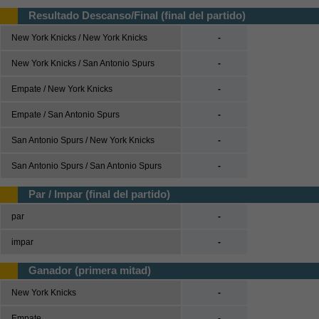
Resultado Descanso/Final (final del partido)
UEFA Nations League
UEFA Nations League A
New York Knicks / New York Knicks
-
UEFA Nations League B
New York Knicks / San Antonio Spurs
-
UEFA Nations League C
Empate / New York Knicks
-
UEFA Nations League D
Empate / San Antonio Spurs
-
Baloncesto
San Antonio Spurs / New York Knicks
-
España
San Antonio Spurs / San Antonio Spurs
-
ACB
LEB
Par / Impar (final del partido)
Estados Unidos
par
-
NBA
impar
-
Europa
Ganador (primera mitad)
Euroliga
New York Knicks
-
Eurocup
Empate
-