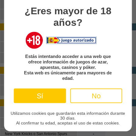
New York Knicks
-
¿Eres mayor de 18
San Antonio Spurs
-
años?
Ganador (segundo cuarto)
New York Knicks
-
Empate
-
Estás intentando acceder a una web que
San Antonio Spurs
-
ofrece información de juegos de azar,
apuestas, casinos y póker.
Par / Impar (segundo cuarto)
Esta web es únicamente para mayores de
edad.
par
-
impar
-
Sí
No
Doble oportunidad (segundo cuarto)
New York Knicks o empate
-
Utilizamos cookies que guardarán esta información durante
30 días.
Al confirmar tu edad, aceptas el uso de estas cookies.
San Antonio Spurs o empate
-
New York Knicks o San Antonio Spurs
-