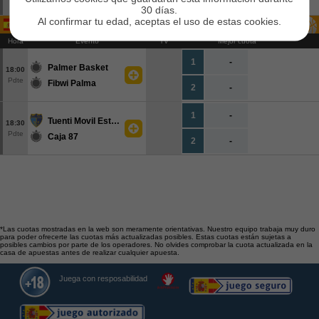
2
-
Tenis
30 días.
Al confirmar tu edad, aceptas el uso de estas cookies.
Baloncesto - Primera FEB
27-09-2026
Béisbol
Hora
Evento
TV
Mejor cuota
1
-
Casas de Apuestas
Palmer Basket
18:00
Pdte
Fibwi Palma
2
-
Versión clásica
1
-
Tuenti Movil Estudiantes
18:30
Pdte
Caja 87
2
-
*Las cuotas mostradas en la web son meramente orientativas. Nuestro equipo trabaja muy duro
para poder ofrecerte las cuotas más actualizadas posibles. Estas cuotas están sujetas a
posibles cambios por parte de los operadores. No olvides comprobar la cuota actualizada en la
casa de apuestas antes de realizar cualquier apuesta.
Juega con resposabilidad