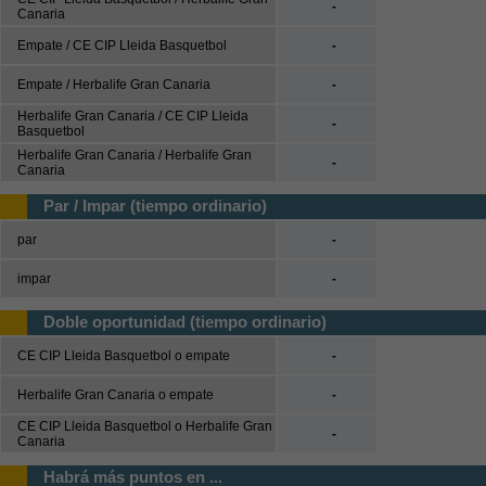
-
Canaria
Empate / CE CIP Lleida Basquetbol
-
Empate / Herbalife Gran Canaria
-
Herbalife Gran Canaria / CE CIP Lleida
-
Basquetbol
Herbalife Gran Canaria / Herbalife Gran
-
Canaria
Par / Impar (tiempo ordinario)
par
-
impar
-
Doble oportunidad (tiempo ordinario)
CE CIP Lleida Basquetbol o empate
-
Herbalife Gran Canaria o empate
-
CE CIP Lleida Basquetbol o Herbalife Gran
-
Canaria
Habrá más puntos en ...