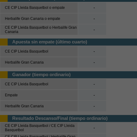
CE CIP Lleida Basquetbol o empate
-
Herbalife Gran Canaria o empate
-
CE CIP Lleida Basquetbol o Herbalife Gran
-
Canaria
Apuesta sin empate (último cuarto)
CE CIP Lleida Basquetbol
-
Herbalife Gran Canaria
-
Ganador (tiempo ordinario)
CE CIP Lleida Basquetbol
-
Empate
-
Herbalife Gran Canaria
-
Resultado Descanso/Final (tiempo ordinario)
CE CIP Lleida Basquetbol / CE CIP Lleida
-
Basquetbol
CE CIP Lleida Basquetbol / Herbalife Gran