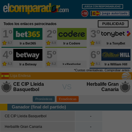
X
Fútbol
Todos los enlaces patrocinados
PUBLICIDAD
España
1º
2º
3º
Primera División
9.7
8.9
8.5
Ir a Bet365
Ir a Codere
Ir a TonyBet
Segunda División
4º
5º
6º
Segunda B
Tercera División
8.3
8.2
8.1
Ir a Betway
Ir a William Hill
Ir a Marathonbet
Copa del Rey
*Cuotas orientativas. Comprobar antes.
Liga Endesa
Europa
CE CIP Lleida
Herbalife Gran
VS
Premier League
Basquetbol
Canaria
Serie A
Pronósticos
Estadísticas
Bundesliga
Ganador (final del partido)
Ligue 1
CE CIP Lleida Basquetbol
-
Champions League
Herbalife Gran Canaria
-
Europa League