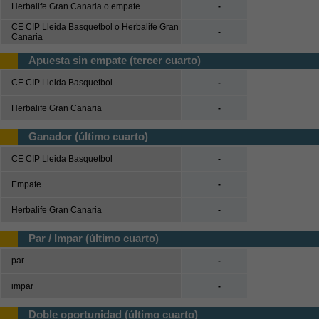
Herbalife Gran Canaria o empate
-
CE CIP Lleida Basquetbol o Herbalife Gran
-
Canaria
Apuesta sin empate (tercer cuarto)
CE CIP Lleida Basquetbol
-
Herbalife Gran Canaria
-
Ganador (último cuarto)
CE CIP Lleida Basquetbol
-
Empate
-
Herbalife Gran Canaria
-
Par / Impar (último cuarto)
par
-
impar
-
Doble oportunidad (último cuarto)