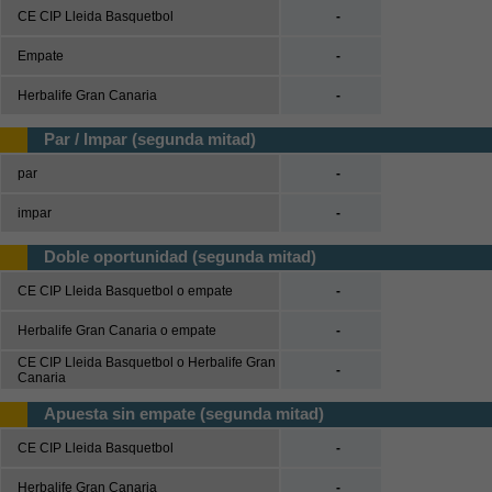
CE CIP Lleida Basquetbol
-
Empate
-
Herbalife Gran Canaria
-
Par / Impar (segunda mitad)
par
-
impar
-
Doble oportunidad (segunda mitad)
CE CIP Lleida Basquetbol o empate
-
Herbalife Gran Canaria o empate
-
CE CIP Lleida Basquetbol o Herbalife Gran
-
Canaria
Apuesta sin empate (segunda mitad)
CE CIP Lleida Basquetbol
-
Herbalife Gran Canaria
-