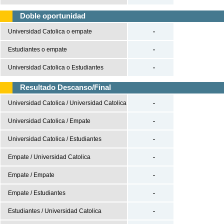
Premier League
Doble oportunidad
Serie A
Universidad Catolica o empate
-
Bundesliga
Estudiantes o empate
-
Ligue 1
Universidad Catolica o Estudiantes
-
Champions League
Europa League
Resultado Descanso/Final
Universidad Catolica / Universidad Catolica
-
Baloncesto
España
Universidad Catolica / Empate
-
ACB
Universidad Catolica / Estudiantes
-
LEB
Empate / Universidad Catolica
-
Estados Unidos
Empate / Empate
-
NBA
Europa
Empate / Estudiantes
-
Euroliga
Estudiantes / Universidad Catolica
-
Eurocup