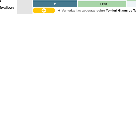
s
2
+130
Swallows
Ver todas las apuestas sobre
Yomiuri Giants vs T