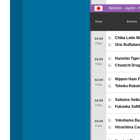
Béisbol - Japón -
Hora
Evento
Chiba Lotte M
04:00
Pdte
Orix Buffaloe
Hanshin Tiger
04:00
Pdte
Chunichi Dra
Nippon Ham F
04:00
Pdte
Tohoku Rakuten Gol
Saitama Seibu
04:00
Pdte
Fukuoka SoftBa
Yokohama Ba
04:00
Pdte
Hiroshima Ca