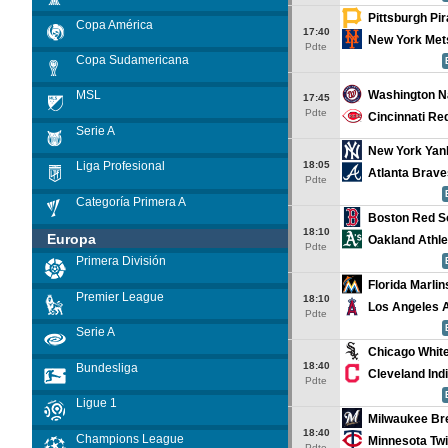
Pittsburgh Pi
Copa América
17:40
New York Met
Pdte
Copa Sudamericana
Washington N
MSL
17:45
Pdte
Cincinnati Re
Serie A
New York Yan
18:05
Liga Profesional
Atlanta Brave
Pdte
Categoría Primera A
Boston Red S
18:10
Europa
Oakland Athle
Pdte
Primera División
Florida Marlin
Premier League
18:10
Los Angeles 
Pdte
Serie A
Chicago Whit
18:40
Bundesliga
Cleveland Ind
Pdte
Ligue 1
Milwaukee Br
18:40
Champions League
Minnesota Tw
Pdte