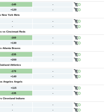
-140
-
+120
-
vs New York Mets
-
-
-
-
s vs Cincinnati Reds
-160
-
+130
-
s Atlanta Braves
-235
-
+200
-
Oakland Athletics
-170
-
+140
-
Los Angeles Angels
+115
-
-135
-
s Cleveland Indians
-
-
-
-