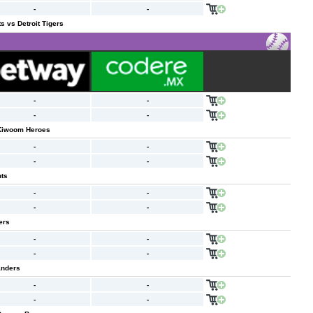
-
-
s vs Detroit Tigers
-
-
-
-
Kiwoom Heroes
-
-
-
-
nts
-
-
-
-
ers
-
-
-
-
anders
-
-
-
-