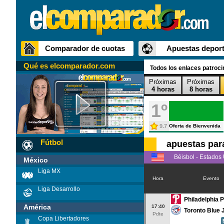
Comparador de cuotas
Apuestas deport
Qué es elcomparador.com
Todos los enlaces patroc
Próximas
Próximas
4 horas
8 horas
1º
9.7
Oferta de Bienvenida
Fútbol
apuestas par
Béisbol - Estados
México
Liga MX
Hora
Evento
Liga Desarrollo
Philadelphia P
América
17:40
Toronto Blue 
Pdte
Copa Libertadores