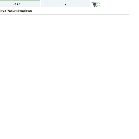
+120
-
okyo Yakult Swallows