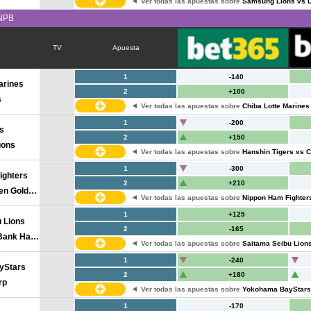
Ver todas las apuestas sobre
Samsung Lions vs 
 NPB
TV
Apuesta
1
-140
arines
2
+100
s
Ver todas las apuestas sobre
Chiba Lotte Marines
1
-200
s
2
+150
gons
Ver todas las apuestas sobre
Hanshin Tigers vs 
1
-300
ighters
2
+210
den Eagles
Ver todas las apuestas sobre
Nippon Ham Fighter
1
+125
 Lions
2
-165
nk Hawks
Ver todas las apuestas sobre
Saitama Seibu Lion
1
-240
yStars
2
+180
rp
Ver todas las apuestas sobre
Yokohama BayStars
1
-170