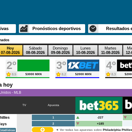
ivas
Pronósticos deportivos
Resultados 
inados
Hoy
Sábado
Domingo
Lunes
Martes
Mi
07-08-2026
08-08-2026
09-08-2026
10-08-2026
11-08-2026
12-
2º
3º
4º
8.5
$3000 MXN
8.2
$2000 MXN
8.3
$200
a hoy
 Unidos - MLB
TV
Apuesta
hillies
1
-227
Jays
2
+185
Ver todas las apuestas sobre
Philadelphia Phillie
Estadísticas