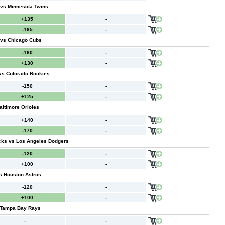
vs Minnesota Twins
+135
-
-165
-
 vs Chicago Cubs
-160
-
+130
-
 vs Colorado Rockies
-150
-
+125
-
ltimore Orioles
+140
-
-170
-
ks vs Los Angeles Dodgers
-120
-
+100
-
s Houston Astros
-120
-
+100
-
s Tampa Bay Rays
-
-