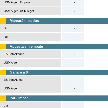
USM Alger / Empate
-
Tenis
USM Alger / USM Alger
-
Béisbol
Marcarán los dos
Sí
-
Casas de Apuestas
No
-
Versión clásica
Apuesta sin empate
ES Ben Aknoun
-
USM Alger
-
Ganará a 0
ES Ben Aknoun
-
USM Alger
-
Par / Impar
par
-