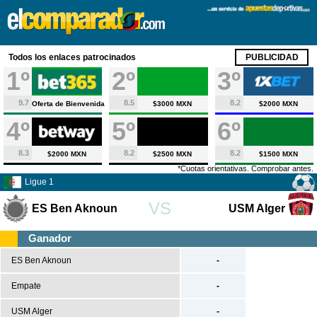
X
Fútbol
Todos los enlaces patrocinados
PUBLICIDAD
México
1º
2º
3º
Liga MX
9.7
8.5
8.2
Oferta de Bienvenida
$3000 MXN
$2000 MXN
Liga Desarrollo
4º
5º
6º
América
Copa Libertadores
8.3
8.2
8.2
$2000 MXN
$2500 MXN
$1500 MXN
Copa América
*Cuotas orientativas. Comprobar antes.
Ligue 1
Copa Sudamericana
VS
ES Ben Aknoun
USM Alger
MSL
Serie A
Ganador
Liga Profesional
ES Ben Aknoun
-
Categoría Primera A
Empate
-
Europa
USM Alger
-
Primera División