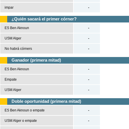
impar
-
¿Quién sacará el primer córner?
ES Ben Aknoun
-
USM Alger
-
No habrá córners
-
Ganador (primera mitad)
ES Ben Aknoun
-
Empate
-
USM Alger
-
Doble oportunidad (primera mitad)
ES Ben Aknoun o empate
-
USM Alger o empate
-