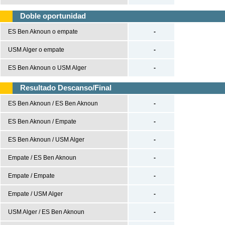
Premier League
Doble oportunidad
Serie A
ES Ben Aknoun o empate
-
Bundesliga
USM Alger o empate
-
Ligue 1
ES Ben Aknoun o USM Alger
-
Champions League
Europa League
Resultado Descanso/Final
ES Ben Aknoun / ES Ben Aknoun
-
Baloncesto
España
ES Ben Aknoun / Empate
-
ACB
ES Ben Aknoun / USM Alger
-
LEB
Empate / ES Ben Aknoun
-
Estados Unidos
Empate / Empate
-
NBA
Europa
Empate / USM Alger
-
Euroliga
USM Alger / ES Ben Aknoun
-
Eurocup