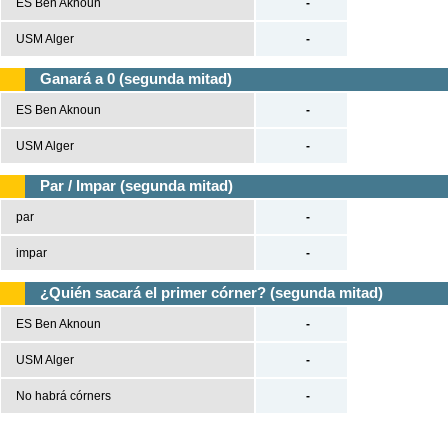
ES Ben Aknoun
-
USM Alger
-
Ganará a 0 (segunda mitad)
ES Ben Aknoun
-
USM Alger
-
Par / Impar (segunda mitad)
par
-
impar
-
¿Quién sacará el primer córner? (segunda mitad)
ES Ben Aknoun
-
USM Alger
-
No habrá córners
-