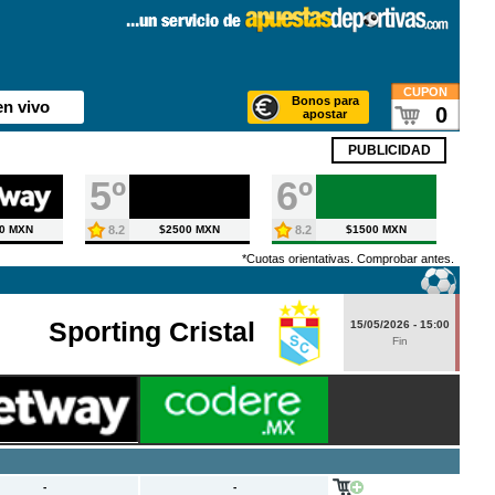
CUPON
Bonos para
en vivo
0
apostar
PUBLICIDAD
5º
6º
0 MXN
8.2
$2500 MXN
8.2
$1500 MXN
*Cuotas orientativas. Comprobar antes.
Sporting Cristal
15/05/2026 - 15:00
Fin
-
-