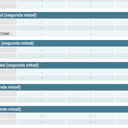
-
-
ad (segunda mitad)
-
-
-
-
ristal
-
-
 (segunda mitad)
-
-
-
-
te (segunda mitad)
-
-
-
-
nda mitad)
-
-
-
-
unda mitad)
-
-
-
-