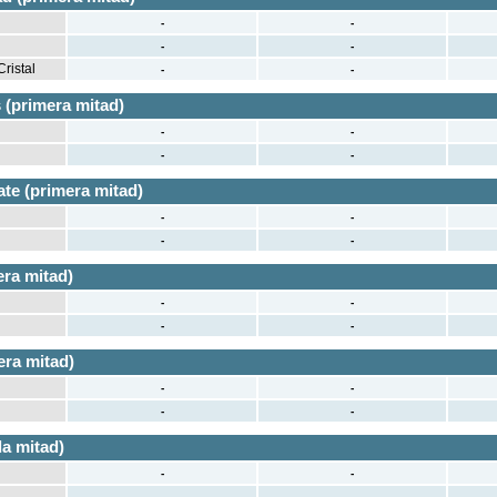
-
-
-
-
ristal
-
-
 (primera mitad)
-
-
-
-
te (primera mitad)
-
-
-
-
era mitad)
-
-
-
-
era mitad)
-
-
-
-
a mitad)
-
-
-
-