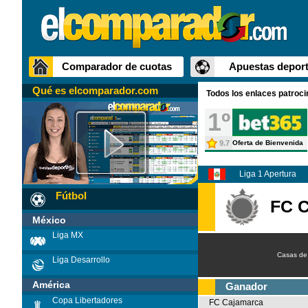
Comparador de cuotas
Apuestas deport
Qué es elcomparador.com
Todos los enlaces patroc
1º
9.7
Oferta de Bienvenida
Liga 1 Apertura
Fútbol
FC 
México
Liga MX
Casas de
Liga Desarrollo
América
Ganador
Copa Libertadores
FC Cajamarca