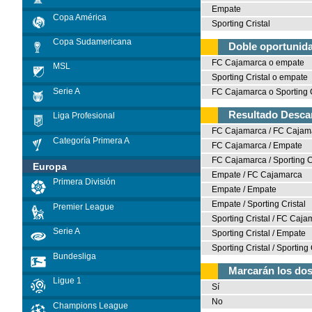
Empate
Copa América
Sporting Cristal
Copa Sudamericana
Doble oportunid
FC Cajamarca o empate
MSL
Sporting Cristal o empate
Serie A
FC Cajamarca o Sporting C
Resultado Desca
Liga Profesional
FC Cajamarca / FC Cajam
Categoría Primera A
FC Cajamarca / Empate
FC Cajamarca / Sporting C
Europa
Empate / FC Cajamarca
Primera División
Empate / Empate
Empate / Sporting Cristal
Premier League
Sporting Cristal / FC Caj
Serie A
Sporting Cristal / Empate
Sporting Cristal / Sporting 
Bundesliga
Marcarán los do
Ligue 1
Sí
No
Champions League