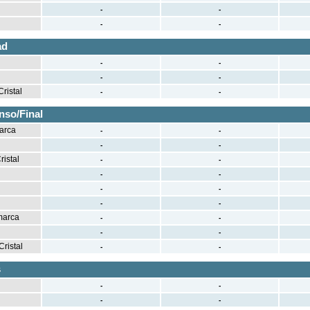
-
-
-
-
ad
-
-
-
-
ristal
-
-
nso/Final
arca
-
-
-
-
ristal
-
-
-
-
-
-
-
-
amarca
-
-
-
-
Cristal
-
-
s
-
-
-
-