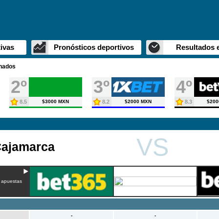
ivas
Pronósticos deportivos
Resultados 
inados
2º
3º
4º
8.5
$3000 MXN
8.2
$2000 MXN
8.3
$200
VS
Cajamarca
 apuestas
-
-