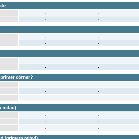
ate
-
-
-
-
-
-
-
-
-
-
-
-
 primer córner?
-
-
-
-
-
-
 mitad)
-
-
-
-
-
-
d (primera mitad)