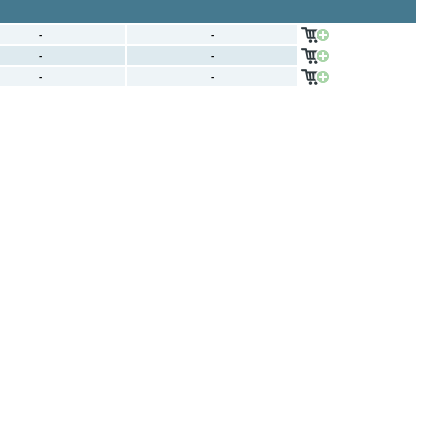
-
-
-
-
-
-