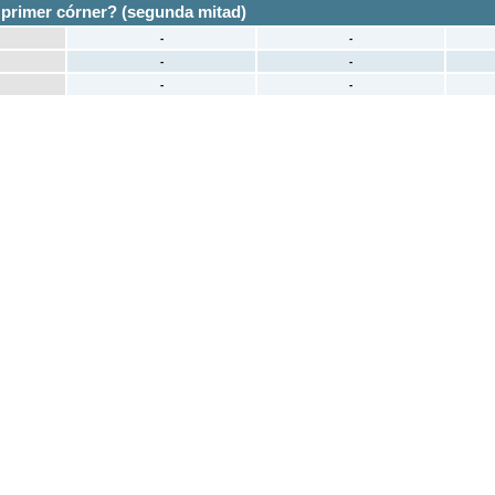
 primer córner? (segunda mitad)
-
-
-
-
-
-