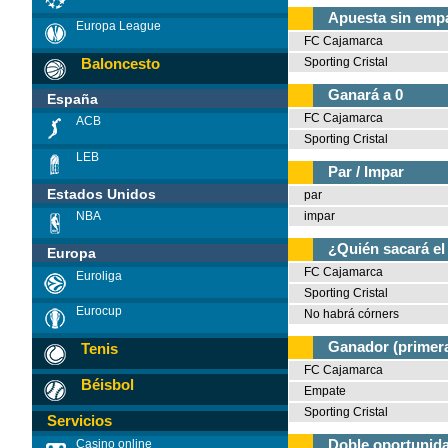
Apuesta sin emp
Europa League
FC Cajamarca
Baloncesto
Sporting Cristal
Ganará a 0
España
FC Cajamarca
ACB
Sporting Cristal
LEB
Par / Impar
Estados Unidos
par
impar
NBA
¿Quién sacará el
Europa
FC Cajamarca
Euroliga
Sporting Cristal
Eurocup
No habrá córners
Ganador (primera
Tenis
FC Cajamarca
Béisbol
Empate
Sporting Cristal
Servicios
Doble oportunida
Casino online