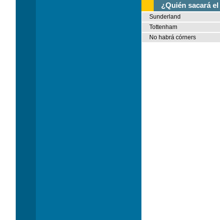
¿Quién sacará el
Sunderland
Tottenham
No habrá córners