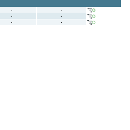
-
-
-
-
-
-