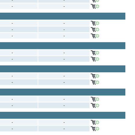
-
-
-
-
-
-
-
-
-
-
-
-
-
-
-
-
-
-
-
-
-
-
-
-