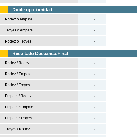
Premier League
Doble oportunidad
Serie A
Rodez o empate
-
Bundesliga
Troyes o empate
-
Ligue 1
Rodez o Troyes
-
Champions League
Europa League
Resultado Descanso/Final
Rodez / Rodez
-
Baloncesto
España
Rodez / Empate
-
ACB
Rodez / Troyes
-
LEB
Empate / Rodez
-
Estados Unidos
Empate / Empate
-
NBA
Europa
Empate / Troyes
-
Euroliga
Troyes / Rodez
-
Eurocup