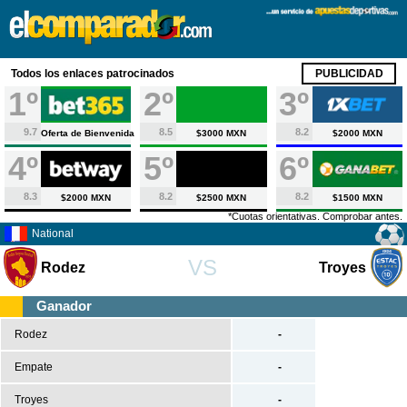
X
Fútbol
Todos los enlaces patrocinados
PUBLICIDAD
México
1º
2º
3º
Liga MX
9.7
8.5
8.2
Oferta de Bienvenida
$3000 MXN
$2000 MXN
Liga Desarrollo
4º
5º
6º
América
Copa Libertadores
8.3
8.2
8.2
$2000 MXN
$2500 MXN
$1500 MXN
Copa América
*Cuotas orientativas. Comprobar antes.
National
Copa Sudamericana
VS
Rodez
Troyes
MSL
Serie A
Ganador
Liga Profesional
Rodez
-
Categoría Primera A
Empate
-
Europa
Troyes
-
Primera División