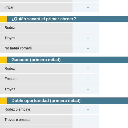
impar
-
¿Quién sacará el primer córner?
Rodez
-
Troyes
-
No habrá córners
-
Ganador (primera mitad)
Rodez
-
Empate
-
Troyes
-
Doble oportunidad (primera mitad)
Rodez o empate
-
Troyes o empate
-