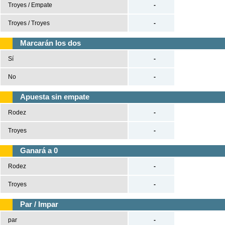
Troyes / Empate
-
Tenis
Troyes / Troyes
-
Béisbol
Marcarán los dos
Sí
-
Casas de Apuestas
No
-
Versión clásica
Apuesta sin empate
Rodez
-
Troyes
-
Ganará a 0
Rodez
-
Troyes
-
Par / Impar
par
-