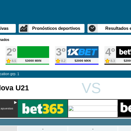
ivas
Pronósticos deportivos
Resultados 
inados
2º
3º
4º
8.5
$3000 MXN
8.2
$2000 MXN
8.3
$200
ation grp. 1
VS
dova U21
 apuestas
-
-