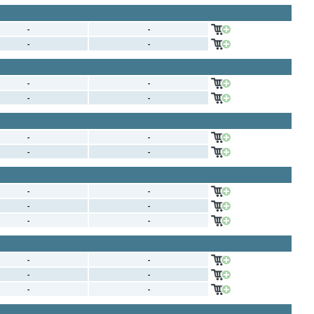
-
-
-
-
-
-
-
-
-
-
-
-
-
-
-
-
-
-
-
-
-
-
-
-