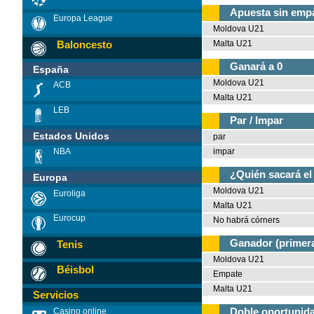
Apuesta sin emp
Europa League
Moldova U21
Baloncesto
Malta U21
Ganará a 0
España
Moldova U21
ACB
Malta U21
LEB
Par / Impar
Estados Unidos
par
impar
NBA
¿Quién sacará el
Europa
Moldova U21
Euroliga
Malta U21
Eurocup
No habrá córners
Ganador (primera
Tenis
Moldova U21
Béisbol
Empate
Malta U21
Servicios
Doble oportunida
Casino online