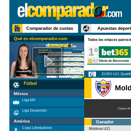
Comparador de cuotas
Apuestas deport
Qué es elcomparador.com
Todos los enlaces patroc
1º
9.7
Oferta de Bienvenida
EURO U21 Qualific
Fútbol
Mol
México
Liga MX
Casas de
Liga Desarrollo
América
Ganador
Copa Libertadores
Moldova U21