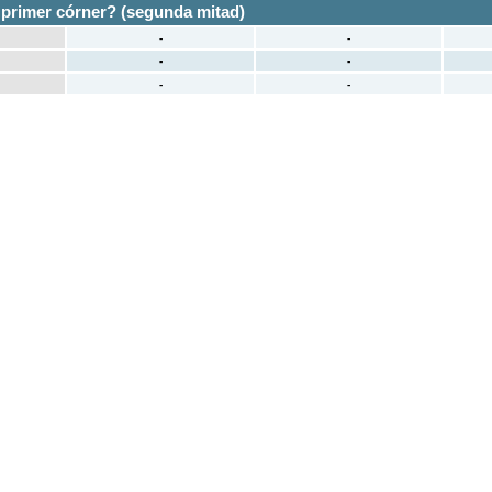
 primer córner? (segunda mitad)
-
-
-
-
-
-