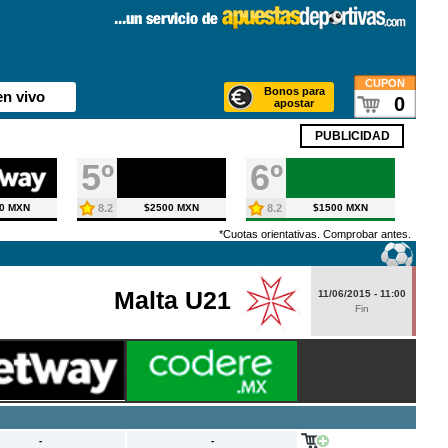
CUPON
Bonos para
en vivo
0
apostar
PUBLICIDAD
5º
6º
0 MXN
8.2
$2500 MXN
8.2
$1500 MXN
*Cuotas orientativas. Comprobar antes.
Malta U21
11/06/2015 - 11:00
Fin
-
-