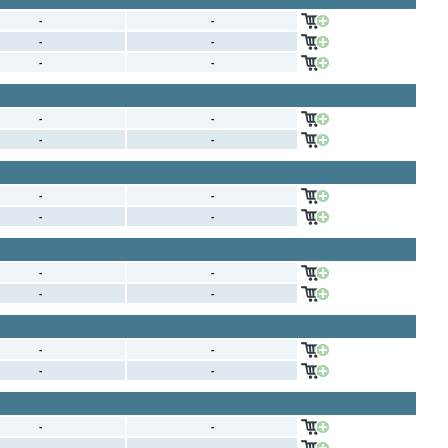
-
-
-
-
-
-
-
-
-
-
-
-
-
-
-
-
-
-
-
-
-
-
-
-
-
-