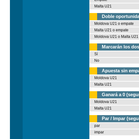
Malta U21
Doble oportunid
Moldova U21 o empate
Malta U21 o empate
Moldova U21 o Malta U21
Marcarán los dos
Sí
No
Apuesta sin empa
Moldova U21
Malta U21
Ganará a 0 (segu
Moldova U21
Malta U21
Par / Impar (seg
par
impar