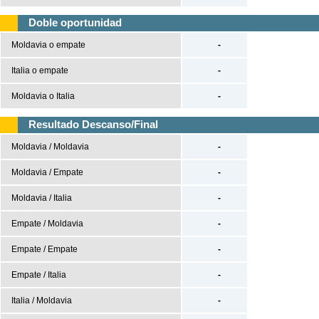
Premier League
Doble oportunidad
Serie A
Moldavia o empate
-
Bundesliga
Italia o empate
-
Ligue 1
Moldavia o Italia
-
Champions League
Europa League
Resultado Descanso/Final
Moldavia / Moldavia
-
Baloncesto
España
Moldavia / Empate
-
ACB
Moldavia / Italia
-
LEB
Empate / Moldavia
-
Estados Unidos
Empate / Empate
-
NBA
Europa
Empate / Italia
-
Euroliga
Italia / Moldavia
-
Eurocup