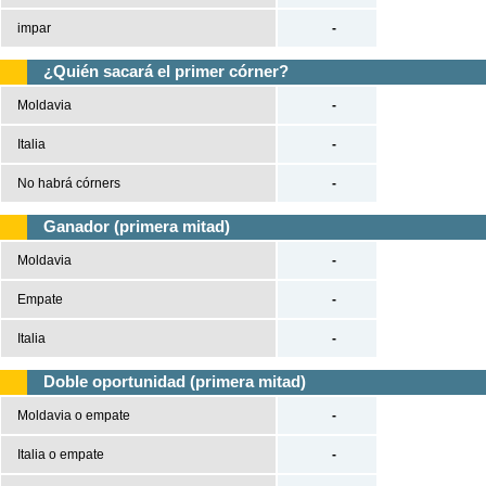
impar
-
¿Quién sacará el primer córner?
Moldavia
-
Italia
-
No habrá córners
-
Ganador (primera mitad)
Moldavia
-
Empate
-
Italia
-
Doble oportunidad (primera mitad)
Moldavia o empate
-
Italia o empate
-