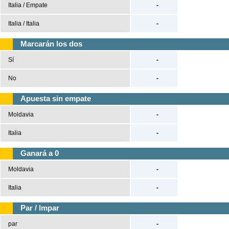
Italia / Empate
-
Tenis
Italia / Italia
-
Béisbol
Marcarán los dos
Sí
-
Casas de Apuestas
No
-
Versión clásica
Apuesta sin empate
Moldavia
-
Italia
-
Ganará a 0
Moldavia
-
Italia
-
Par / Impar
par
-