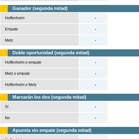
Ganador (segunda mitad)
Hoffenheim
-
Empate
-
Metz
-
Doble oportunidad (segunda mitad)
Hoffenheim o empate
-
Metz o empate
-
Hoffenheim o Metz
-
Marcarán los dos (segunda mitad)
Sí
-
No
-
Apuesta sin empate (segunda mitad)