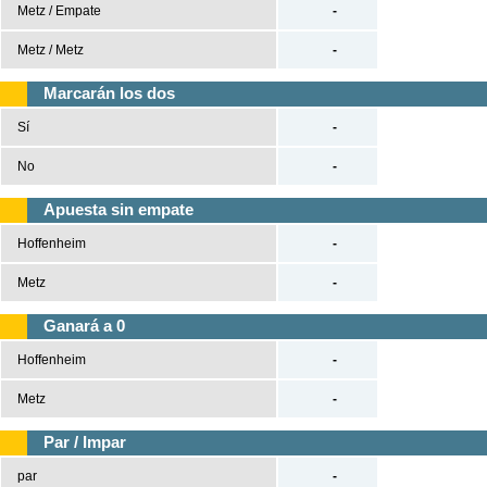
Metz / Empate
-
Tenis
Metz / Metz
-
Béisbol
Marcarán los dos
Sí
-
Casas de Apuestas
No
-
Versión clásica
Apuesta sin empate
Hoffenheim
-
Metz
-
Ganará a 0
Hoffenheim
-
Metz
-
Par / Impar
par
-