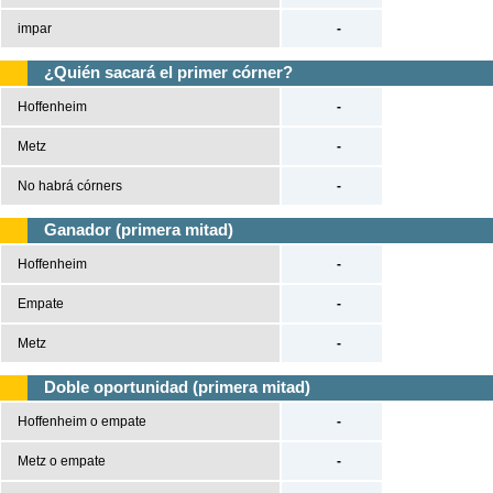
impar
-
¿Quién sacará el primer córner?
Hoffenheim
-
Metz
-
No habrá córners
-
Ganador (primera mitad)
Hoffenheim
-
Empate
-
Metz
-
Doble oportunidad (primera mitad)
Hoffenheim o empate
-
Metz o empate
-