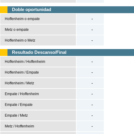
Premier League
Doble oportunidad
Serie A
Hoffenheim o empate
-
Bundesliga
Metz o empate
-
Ligue 1
Hoffenheim o Metz
-
Champions League
Europa League
Resultado Descanso/Final
Hoffenheim / Hoffenheim
-
Baloncesto
España
Hoffenheim / Empate
-
ACB
Hoffenheim / Metz
-
LEB
Empate / Hoffenheim
-
Estados Unidos
Empate / Empate
-
NBA
Europa
Empate / Metz
-
Euroliga
Metz / Hoffenheim
-
Eurocup