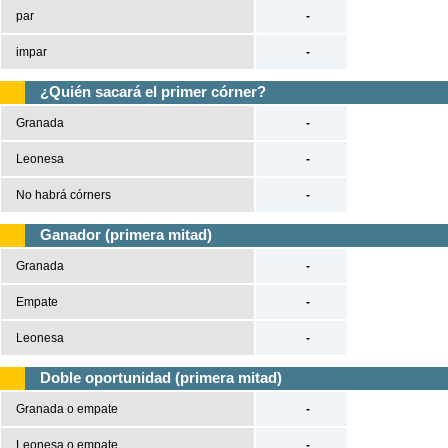
par
-
impar
-
¿Quién sacará el primer córner?
Granada
-
Leonesa
-
No habrá córners
-
Ganador (primera mitad)
Granada
-
Empate
-
Leonesa
-
Doble oportunidad (primera mitad)
Granada o empate
-
Leonesa o empate
-