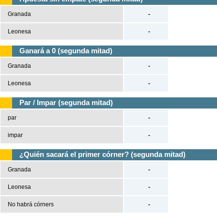
Granada
-
Leonesa
-
Ganará a 0 (segunda mitad)
Granada
-
Leonesa
-
Par / Impar (segunda mitad)
par
-
impar
-
¿Quién sacará el primer córner? (segunda mitad)
Granada
-
Leonesa
-
No habrá córners
-