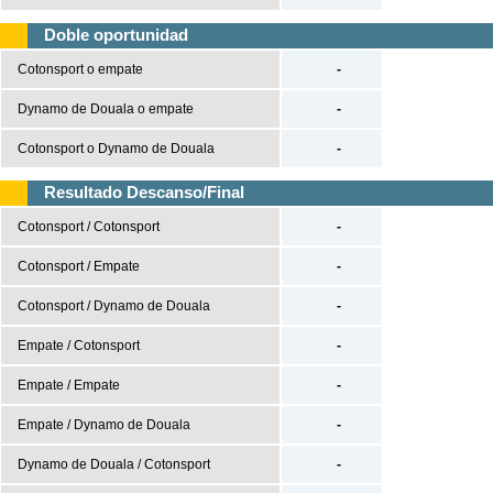
Premier League
Doble oportunidad
Serie A
Cotonsport o empate
-
Bundesliga
Dynamo de Douala o empate
-
Ligue 1
Cotonsport o Dynamo de Douala
-
Champions League
Europa League
Resultado Descanso/Final
Cotonsport / Cotonsport
-
Baloncesto
España
Cotonsport / Empate
-
ACB
Cotonsport / Dynamo de Douala
-
LEB
Empate / Cotonsport
-
Estados Unidos
Empate / Empate
-
NBA
Europa
Empate / Dynamo de Douala
-
Euroliga
Dynamo de Douala / Cotonsport
-
Eurocup