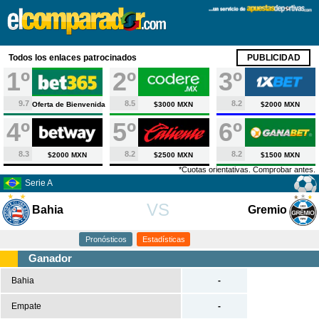
X
Fútbol
Todos los enlaces patrocinados
PUBLICIDAD
México
1º
2º
3º
Liga MX
9.7
8.5
8.2
Oferta de Bienvenida
$3000 MXN
$2000 MXN
Liga Desarrollo
4º
5º
6º
América
Copa Libertadores
8.3
8.2
8.2
$2000 MXN
$2500 MXN
$1500 MXN
Copa América
*Cuotas orientativas. Comprobar antes.
Serie A
Copa Sudamericana
VS
Bahia
Gremio
MSL
Serie A
Pronósticos
Estadísticas
Liga Profesional
Ganador
Categoría Primera A
Bahia
-
Europa
Empate
-
Primera División