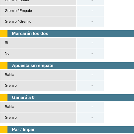
Gremio / Bahia
-
Gremio / Empate
-
Tenis
Gremio / Gremio
-
Béisbol
Marcarán los dos
Casas de Apuestas
Sí
-
No
-
Versión clásica
Apuesta sin empate
Bahia
-
Gremio
-
Ganará a 0
Bahia
-
Gremio
-
Par / Impar