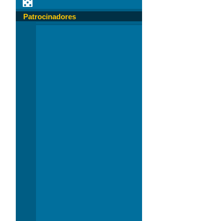
Patrocinadores