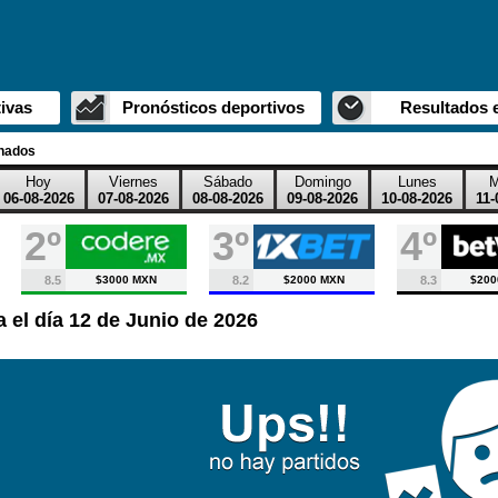
ivas
Pronósticos deportivos
Resultados 
inados
Hoy
Viernes
Sábado
Domingo
Lunes
M
06-08-2026
07-08-2026
08-08-2026
09-08-2026
10-08-2026
11-
2º
3º
4º
8.5
$3000 MXN
8.2
$2000 MXN
8.3
$200
 el día 12 de Junio de 2026