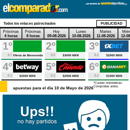
X
Fútbol
Todos los enlaces patrocinados
PUBLICIDAD
México
Próximas
Próximas
Hoy
Lunes
Martes
Miér
4 horas
8 horas
09-08-2026
10-08-2026
11-08-2026
12-0
Liga MX
1º
2º
3º
Liga Desarrollo
América
9.7
8.5
8.2
Oferta de Bienvenida
$3000 MXN
$2000 MXN
Copa Libertadores
4º
5º
6º
Copa América
8.3
8.2
8.2
$2000 MXN
$2500 MXN
$1500 MXN
Copa Sudamericana
*Cuotas orientativas.
MSL
Comprobar antes.
apuestas para el día 10 de Mayo de 2026
Serie A
Liga Profesional
Categoría Primera A
Europa
Primera División