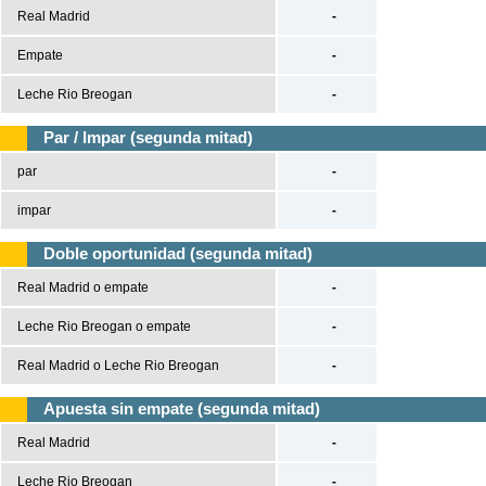
Real Madrid
-
Empate
-
Leche Rio Breogan
-
Par / Impar (segunda mitad)
par
-
impar
-
Doble oportunidad (segunda mitad)
Real Madrid o empate
-
Leche Rio Breogan o empate
-
Real Madrid o Leche Rio Breogan
-
Apuesta sin empate (segunda mitad)
Real Madrid
-
Leche Rio Breogan
-