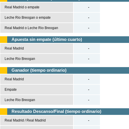
Real Madrid o empate
-
Leche Rio Breogan o empate
-
Real Madrid o Leche Rio Breogan
-
Apuesta sin empate (último cuarto)
Real Madrid
-
Leche Rio Breogan
-
Ganador (tiempo ordinario)
Real Madrid
-
Empate
-
Leche Rio Breogan
-
Resultado Descanso/Final (tiempo ordinario)
Real Madrid / Real Madrid
-