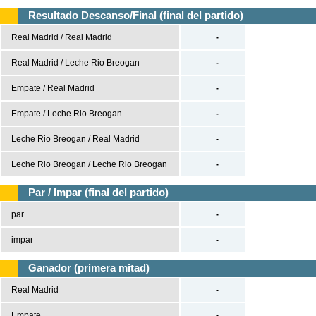
Resultado Descanso/Final (final del partido)
Premier League
Serie A
Real Madrid / Real Madrid
-
Bundesliga
Real Madrid / Leche Rio Breogan
-
Ligue 1
Empate / Real Madrid
-
Champions League
Empate / Leche Rio Breogan
-
Europa League
Leche Rio Breogan / Real Madrid
-
Baloncesto
Leche Rio Breogan / Leche Rio Breogan
-
España
ACB
Par / Impar (final del partido)
LEB
par
-
Estados Unidos
impar
-
NBA
Ganador (primera mitad)
Europa
Real Madrid
-
Euroliga
Eurocup
Empate
-