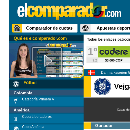
Comparador de cuotas
Apuestas deport
Qué es elcomparador.com
Todos los enlaces patroc
1º
9.2
$3,000 COP
Danmarksserien G
Fútbol
Vejg
Colombia
Categoría Primera A
América
Casas de
Copa Libertadores
Ganador
Copa América