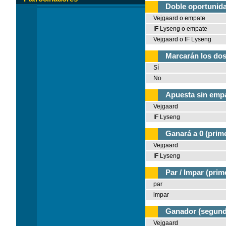
Doble oportunida
Vejgaard o empate
IF Lyseng o empate
Vejgaard o IF Lyseng
Marcarán los dos
Sí
No
Apuesta sin empa
Vejgaard
IF Lyseng
Ganará a 0 (prim
Vejgaard
IF Lyseng
Par / Impar (prim
par
impar
Ganador (segund
Vejgaard