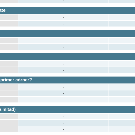
-
ate
-
-
-
-
-
-
 primer córner?
-
-
-
 mitad)
-
-
-