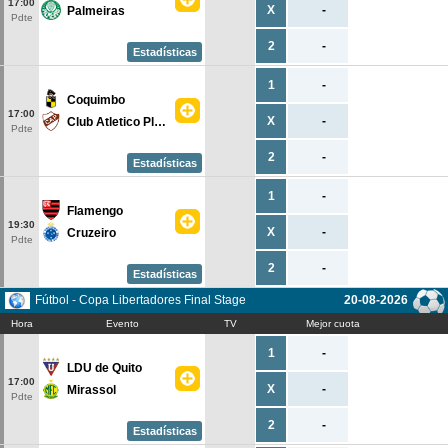
17:00
X
-
Palmeiras
Pdte
2
-
Estadísticas
1
-
Coquimbo
17:00
X
-
Club Atletico Platense
Pdte
2
-
Estadísticas
1
-
Flamengo
19:30
X
-
Cruzeiro
Pdte
2
-
Estadísticas
Fútbol - Copa Libertadores Final Stage
20-08-2026
Hora
Evento
TV
Mejor cuota
1
-
LDU de Quito
17:00
X
-
Mirassol
Pdte
2
-
Estadísticas