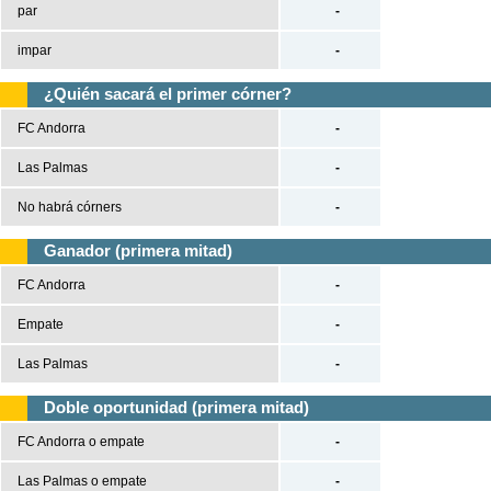
par
-
impar
-
¿Quién sacará el primer córner?
FC Andorra
-
Las Palmas
-
No habrá córners
-
Ganador (primera mitad)
FC Andorra
-
Empate
-
Las Palmas
-
Doble oportunidad (primera mitad)
FC Andorra o empate
-
Las Palmas o empate
-