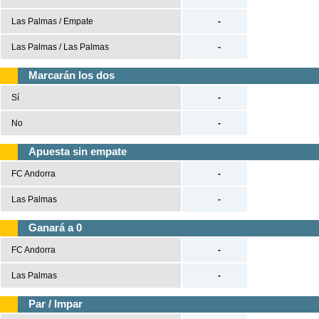
Tenis
Las Palmas / Empate
-
Béisbol
Las Palmas / Las Palmas
-
Casas de Apuestas
Marcarán los dos
Sí
-
Versión clásica
No
-
Apuesta sin empate
FC Andorra
-
Las Palmas
-
Ganará a 0
FC Andorra
-
Las Palmas
-
Par / Impar