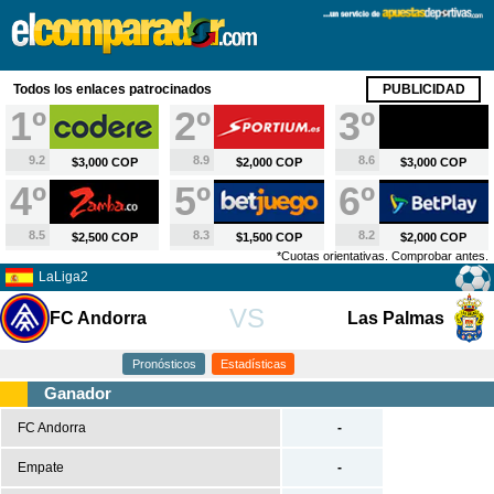
X
Fútbol
Todos los enlaces patrocinados
PUBLICIDAD
España
1º
2º
3º
Primera División
9.2
8.9
8.6
$3,000 COP
$2,000 COP
$3,000 COP
Segunda División
4º
5º
6º
Segunda B
Tercera División
8.5
8.3
8.2
$2,500 COP
$1,500 COP
$2,000 COP
*Cuotas orientativas. Comprobar antes.
Copa del Rey
LaLiga2
Europa
VS
FC Andorra
Las Palmas
Premier League
Serie A
Pronósticos
Estadísticas
Bundesliga
Ganador
Ligue 1
FC Andorra
-
Champions League
Empate
-
Europa League