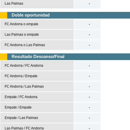
Las Palmas
-
UEFA Nations League
Doble oportunidad
UEFA Nations League A
UEFA Nations League B
FC Andorra o empate
-
UEFA Nations League C
Las Palmas o empate
-
UEFA Nations League D
FC Andorra o Las Palmas
-
Baloncesto
Resultado Descanso/Final
España
FC Andorra / FC Andorra
-
ACB
FC Andorra / Empate
-
LEB
Estados Unidos
FC Andorra / Las Palmas
-
NBA
Empate / FC Andorra
-
Europa
Empate / Empate
-
Euroliga
Empate / Las Palmas
-
Eurocup
Las Palmas / FC Andorra
-