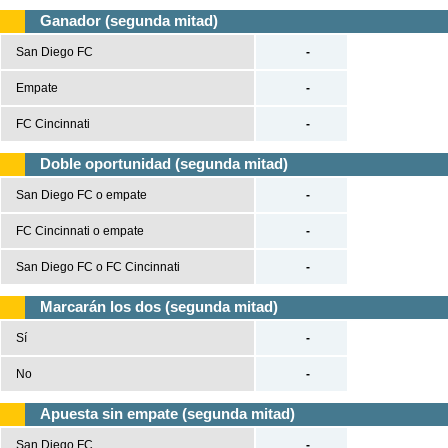
Ganador (segunda mitad)
San Diego FC
-
Empate
-
FC Cincinnati
-
Doble oportunidad (segunda mitad)
San Diego FC o empate
-
FC Cincinnati o empate
-
San Diego FC o FC Cincinnati
-
Marcarán los dos (segunda mitad)
Sí
-
No
-
Apuesta sin empate (segunda mitad)
San Diego FC
-