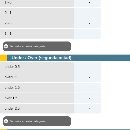
1 - 0
-
0 - 1
-
2 - 0
-
1 - 1
-
Ver más en esta categoría
Under / Over (segunda mitad)
under 0.5
-
over 0.5
-
under 1.5
-
over 1.5
-
under 2.5
-
Ver más en esta categoría