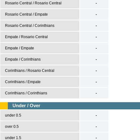
Tenis
Rosario Central / Rosario Central
-
Rosario Central / Empate
-
Béisbol
Rosario Central / Corinthians
-
Casas de Apuestas
Empate / Rosario Central
-
Versión clásica
Empate / Empate
-
Empate / Corinthians
-
Corinthians / Rosario Central
-
Corinthians / Empate
-
Corinthians / Corinthians
-
Under / Over
under 0.5
-
over 0.5
-
under 1.5
-