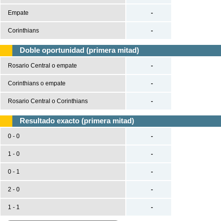
Empate
-
Corinthians
-
Doble oportunidad (primera mitad)
Rosario Central o empate
-
Corinthians o empate
-
Rosario Central o Corinthians
-
Resultado exacto (primera mitad)
0 - 0
-
1 - 0
-
0 - 1
-
2 - 0
-
1 - 1
-