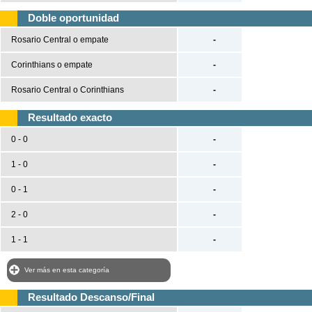
UEFA Nations League
Doble oportunidad
UEFA Nations League A
Rosario Central o empate
-
UEFA Nations League B
Corinthians o empate
-
UEFA Nations League C
Rosario Central o Corinthians
-
UEFA Nations League D
Resultado exacto
Baloncesto
0 - 0
-
España
1 - 0
-
ACB
LEB
0 - 1
-
Estados Unidos
2 - 0
-
NBA
1 - 1
-
Europa
Euroliga
Ver más en esta categoría
Eurocup
Resultado Descanso/Final