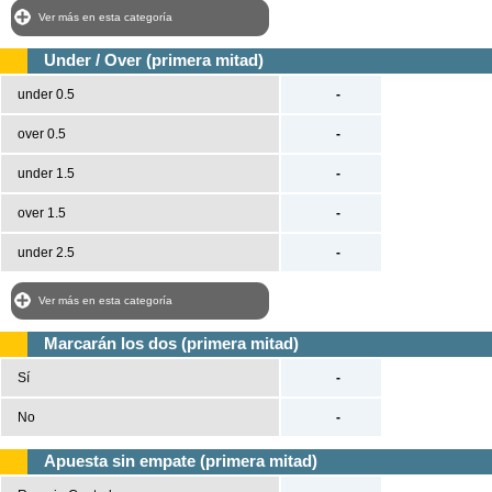
Ver más en esta categoría
Under / Over (primera mitad)
under 0.5
-
over 0.5
-
under 1.5
-
over 1.5
-
under 2.5
-
Ver más en esta categoría
Marcarán los dos (primera mitad)
Sí
-
No
-
Apuesta sin empate (primera mitad)