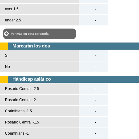
over 1.5
-
under 2.5
-
Ver más en esta categoría
Marcarán los dos
Sí
-
No
-
Hándicap asiático
Rosario Central -2.5
-
Rosario Central -2
-
Corinthians -1.5
-
Rosario Central -1.5
-
Corinthians -1
-