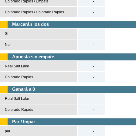
Colorado Rapids / Empate
-
Tenis
Colorado Rapids / Colorado Rapids
-
Béisbol
Marcarán los dos
Casas de Apuestas
Sí
-
No
-
Versión clásica
Apuesta sin empate
Real Salt Lake
-
Colorado Rapids
-
Ganará a 0
Real Salt Lake
-
Colorado Rapids
-
Par / Impar
par
-