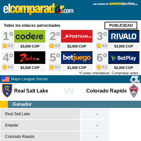
X
Fútbol
Todos los enlaces patrocinados
PUBLICIDAD
España
1º
2º
3º
Primera División
9.2
8.9
8.6
$3,000 COP
$2,000 COP
$3,000 COP
Segunda División
4º
5º
6º
Segunda B
Tercera División
8.5
8.3
8.2
$2,500 COP
$1,500 COP
$2,000 COP
*Cuotas orientativas. Comprobar antes.
Copa del Rey
Major League Soccer
Europa
VS
Real Salt Lake
Colorado Rapids
Premier League
Serie A
Ganador
Bundesliga
Real Salt Lake
-
Ligue 1
Empate
-
Champions League
Colorado Rapids
-
Europa League