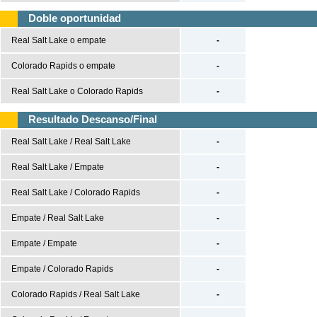
UEFA Nations League
Doble oportunidad
UEFA Nations League A
Real Salt Lake o empate
-
UEFA Nations League B
Colorado Rapids o empate
-
UEFA Nations League C
Real Salt Lake o Colorado Rapids
-
UEFA Nations League D
Resultado Descanso/Final
Baloncesto
Real Salt Lake / Real Salt Lake
-
España
Real Salt Lake / Empate
-
ACB
LEB
Real Salt Lake / Colorado Rapids
-
Estados Unidos
Empate / Real Salt Lake
-
NBA
Empate / Empate
-
Europa
Empate / Colorado Rapids
-
Euroliga
Eurocup
Colorado Rapids / Real Salt Lake
-