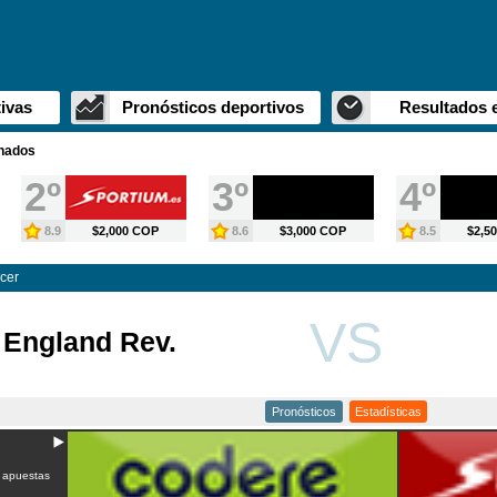
ivas
Pronósticos deportivos
Resultados 
inados
2º
3º
4º
8.9
$2,000 COP
8.6
$3,000 COP
8.5
$2,5
cer
VS
England Rev.
Pronósticos
Estadísticas
 apuestas