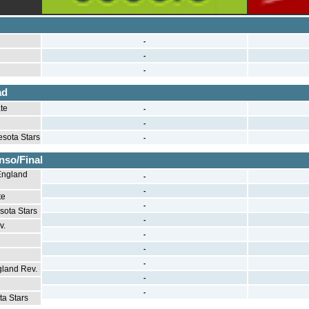
-
-
-
ad
te
-
-
sota Stars
-
nso/Final
England
-
-
te
-
sota Stars
-
v.
-
-
-
gland Rev.
-
-
ta Stars