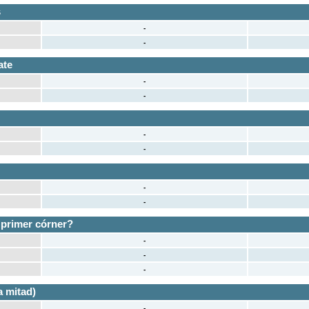
s
-
-
ate
-
-
-
-
-
-
 primer córner?
-
-
-
 mitad)
-