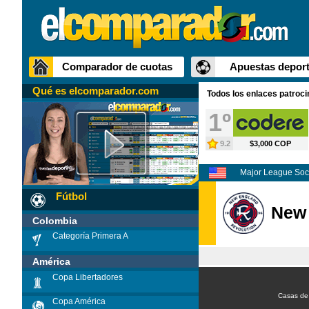
Comparador de cuotas
Apuestas deport
Qué es elcomparador.com
Todos los enlaces patroc
1º
9.2
$3,000 COP
Major League Soc
Fútbol
New 
Colombia
Categoría Primera A
América
Copa Libertadores
Casas de
Copa América