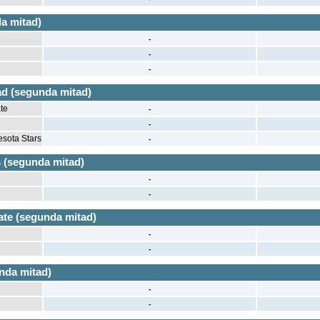
a mitad)
-
-
-
ad (segunda mitad)
te
-
-
sota Stars
-
 (segunda mitad)
-
-
te (segunda mitad)
-
-
nda mitad)
-
-