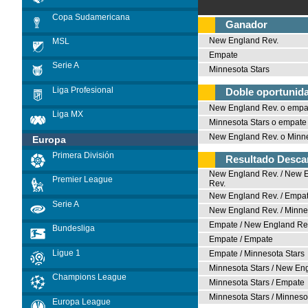
Copa Sudamericana
Ganador
New England Rev.
MSL
Empate
Serie A
Minnesota Stars
Liga Profesional
Doble oportunid
New England Rev. o empa
Liga MX
Minnesota Stars o empate
New England Rev. o Minne
Europa
Primera División
Resultado Desca
New England Rev. / New 
Premier League
Rev.
New England Rev. / Empa
Serie A
New England Rev. / Minne
Empate / New England Re
Bundesliga
Empate / Empate
Ligue 1
Empate / Minnesota Stars
Minnesota Stars / New En
Champions League
Minnesota Stars / Empate
Minnesota Stars / Minneso
Europa League