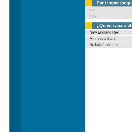
Par / Impar (seg
par
impar
¿Quién sacará el
New England Rev.
Minnesota Stars
No habrá córners