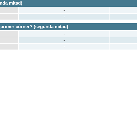
unda mitad)
-
-
 primer córner? (segunda mitad)
-
-
-