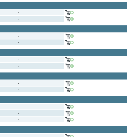
-
-
-
-
-
-
-
-
-
-
-
-