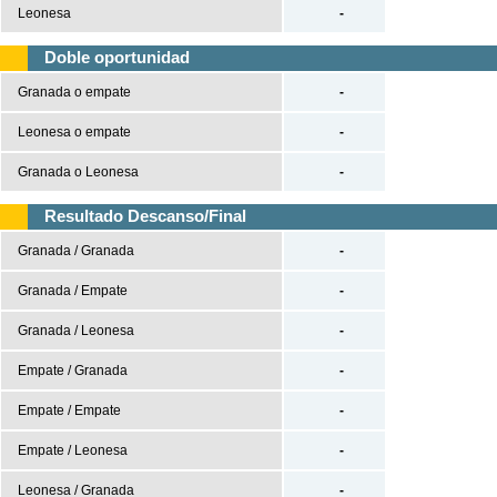
Leonesa
-
UEFA Nations League
Doble oportunidad
UEFA Nations League A
UEFA Nations League B
Granada o empate
-
UEFA Nations League C
Leonesa o empate
-
UEFA Nations League D
Granada o Leonesa
-
Baloncesto
Resultado Descanso/Final
España
Granada / Granada
-
ACB
Granada / Empate
-
LEB
Estados Unidos
Granada / Leonesa
-
NBA
Empate / Granada
-
Europa
Empate / Empate
-
Euroliga
Empate / Leonesa
-
Eurocup
Leonesa / Granada
-