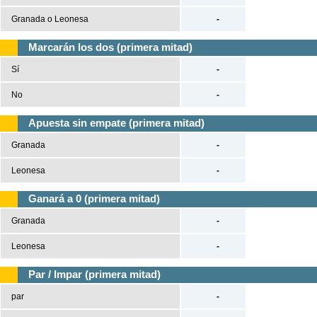
Granada o Leonesa
-
Marcarán los dos (primera mitad)
Sí
-
No
-
Apuesta sin empate (primera mitad)
Granada
-
Leonesa
-
Ganará a 0 (primera mitad)
Granada
-
Leonesa
-
Par / Impar (primera mitad)
par
-