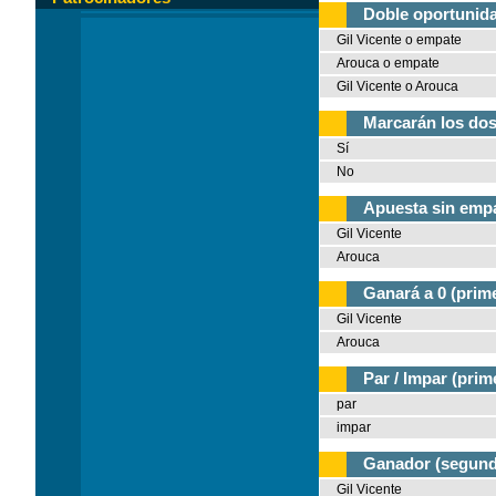
Doble oportunida
Gil Vicente o empate
Arouca o empate
Gil Vicente o Arouca
Marcarán los dos
Sí
No
Apuesta sin empa
Gil Vicente
Arouca
Ganará a 0 (prim
Gil Vicente
Arouca
Par / Impar (prim
par
impar
Ganador (segund
Gil Vicente