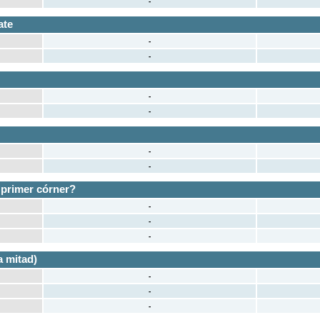
-
ate
-
-
-
-
-
-
 primer córner?
-
-
-
 mitad)
-
-
-