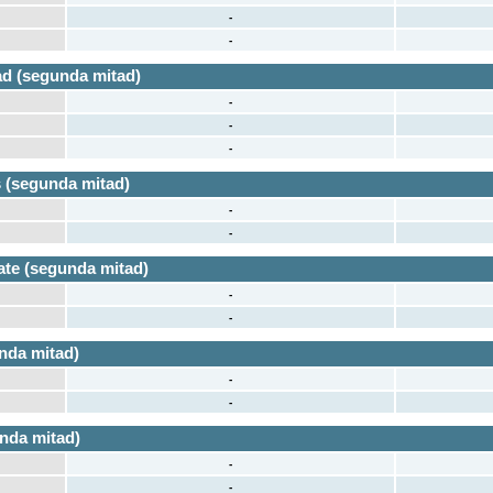
-
-
ad (segunda mitad)
-
-
-
 (segunda mitad)
-
-
te (segunda mitad)
-
-
nda mitad)
-
-
unda mitad)
-
-