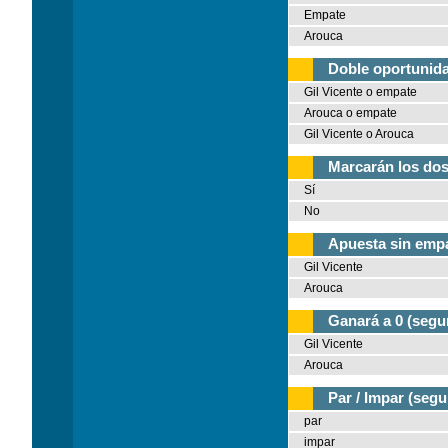
Empate
Arouca
Doble oportunid
Gil Vicente o empate
Arouca o empate
Gil Vicente o Arouca
Marcarán los dos
Sí
No
Apuesta sin empa
Gil Vicente
Arouca
Ganará a 0 (segu
Gil Vicente
Arouca
Par / Impar (seg
par
impar