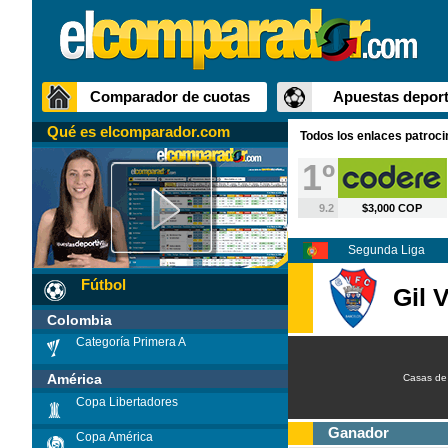
Comparador de cuotas
Apuestas deport
Qué es elcomparador.com
Todos los enlaces patroc
1º
9.2
$3,000 COP
Segunda Liga
Fútbol
Gil 
Colombia
Categoría Primera A
América
Casas de
Copa Libertadores
Ganador
Copa América