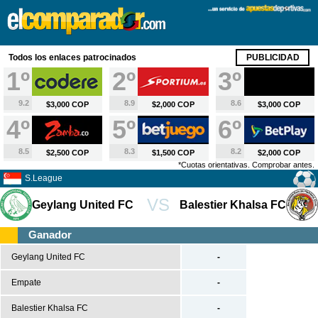
X
Fútbol
Todos los enlaces patrocinados
PUBLICIDAD
España
1º
2º
3º
Primera División
9.2
8.9
8.6
$3,000 COP
$2,000 COP
$3,000 COP
Segunda División
4º
5º
6º
Segunda B
Tercera División
8.5
8.3
8.2
$2,500 COP
$1,500 COP
$2,000 COP
*Cuotas orientativas. Comprobar antes.
Copa del Rey
S.League
Europa
VS
Geylang United FC
Balestier Khalsa FC
Premier League
Serie A
Ganador
Bundesliga
Geylang United FC
-
Ligue 1
Empate
-
Champions League
Balestier Khalsa FC
-
Europa League