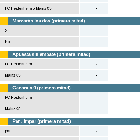
FC Heidenheim o Mainz 05
-
Marcarán los dos (primera mitad)
Sí
-
No
-
Apuesta sin empate (primera mitad)
FC Heidenheim
-
Mainz 05
-
Ganará a 0 (primera mitad)
FC Heidenheim
-
Mainz 05
-
Par / Impar (primera mitad)
par
-