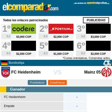
X
Fútbol
Todos los enlaces patrocinados
PUBLICIDAD
España
1º
2º
3º
Primera División
9.2
8.9
8.6
$3,000 COP
$2,000 COP
$3,000 COP
Segunda División
4º
5º
6º
Segunda B
Tercera División
8.5
8.3
8.2
$2,500 COP
$1,500 COP
$2,000 COP
*Cuotas orientativas. Comprobar antes.
Copa del Rey
Bundesliga
Europa
VS
FC Heidenheim
Mainz 05
Premier League
Serie A
Pronósticos
Estadísticas
Bundesliga
Ganador
Ligue 1
FC Heidenheim
-
Champions League
Empate
-
Europa League