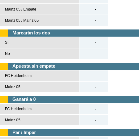
Tenis
Mainz 05 / Empate
-
Béisbol
Mainz 05 / Mainz 05
-
Casas de Apuestas
Marcarán los dos
Sí
-
Versión clásica
No
-
Apuesta sin empate
FC Heidenheim
-
Mainz 05
-
Ganará a 0
FC Heidenheim
-
Mainz 05
-
Par / Impar