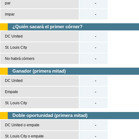
par
-
impar
-
¿Quién sacará el primer córner?
DC United
-
St. Louis City
-
No habrá córners
-
Ganador (primera mitad)
DC United
-
Empate
-
St. Louis City
-
Doble oportunidad (primera mitad)
DC United o empate
-
St. Louis City o empate
-