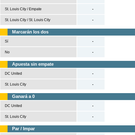
Tenis
St. Louis City / Empate
-
Béisbol
St. Louis City / St. Louis City
-
Casas de Apuestas
Marcarán los dos
Sí
-
Versión clásica
No
-
Apuesta sin empate
DC United
-
St. Louis City
-
Ganará a 0
DC United
-
St. Louis City
-
Par / Impar