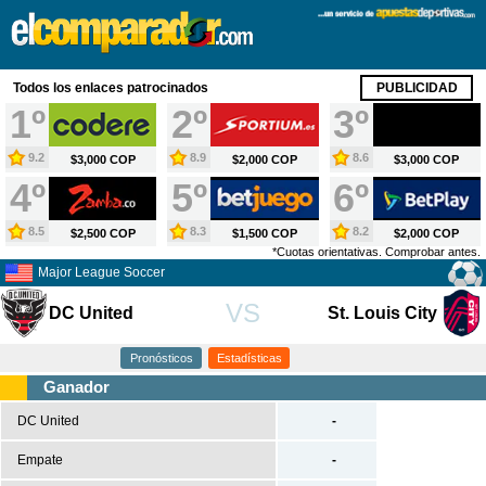
X
Fútbol
Todos los enlaces patrocinados
PUBLICIDAD
España
1º
2º
3º
Primera División
9.2
8.9
8.6
$3,000 COP
$2,000 COP
$3,000 COP
Segunda División
4º
5º
6º
Segunda B
Tercera División
8.5
8.3
8.2
$2,500 COP
$1,500 COP
$2,000 COP
*Cuotas orientativas. Comprobar antes.
Copa del Rey
Major League Soccer
Europa
VS
DC United
St. Louis City
Premier League
Serie A
Pronósticos
Estadísticas
Bundesliga
Ganador
Ligue 1
DC United
-
Champions League
Empate
-
Europa League