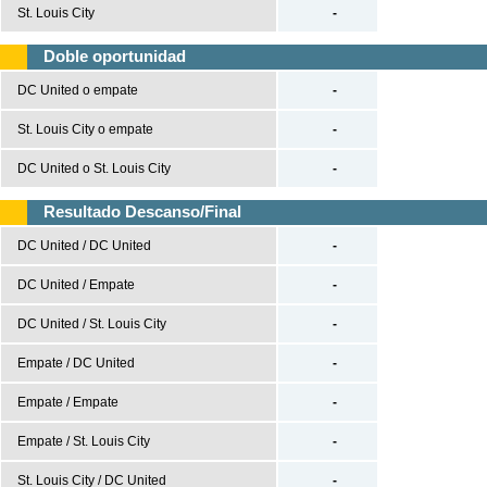
St. Louis City
-
UEFA Nations League
Doble oportunidad
UEFA Nations League A
UEFA Nations League B
DC United o empate
-
UEFA Nations League C
St. Louis City o empate
-
UEFA Nations League D
DC United o St. Louis City
-
Baloncesto
Resultado Descanso/Final
España
DC United / DC United
-
ACB
DC United / Empate
-
LEB
Estados Unidos
DC United / St. Louis City
-
NBA
Empate / DC United
-
Europa
Empate / Empate
-
Euroliga
Empate / St. Louis City
-
Eurocup
St. Louis City / DC United
-