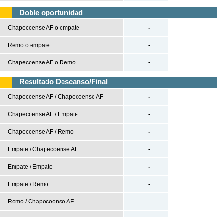
UEFA Nations League
Doble oportunidad
UEFA Nations League A
Chapecoense AF o empate
-
UEFA Nations League B
Remo o empate
-
UEFA Nations League C
Chapecoense AF o Remo
-
UEFA Nations League D
Resultado Descanso/Final
Baloncesto
Chapecoense AF / Chapecoense AF
-
España
Chapecoense AF / Empate
-
ACB
LEB
Chapecoense AF / Remo
-
Estados Unidos
Empate / Chapecoense AF
-
NBA
Empate / Empate
-
Europa
Empate / Remo
-
Euroliga
Eurocup
Remo / Chapecoense AF
-