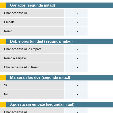
Ganador (segunda mitad)
Chapecoense AF
-
Empate
-
Remo
-
Doble oportunidad (segunda mitad)
Chapecoense AF o empate
-
Remo o empate
-
Chapecoense AF o Remo
-
Marcarán los dos (segunda mitad)
Sí
-
No
-
Apuesta sin empate (segunda mitad)
Chapecoense AF
-