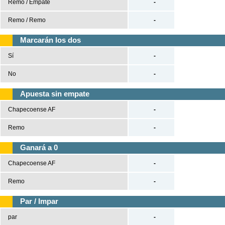
Remo / Empate
-
Tenis
Remo / Remo
-
Béisbol
Marcarán los dos
Casas de Apuestas
Sí
-
No
-
Versión clásica
Apuesta sin empate
Chapecoense AF
-
Remo
-
Ganará a 0
Chapecoense AF
-
Remo
-
Par / Impar
par
-