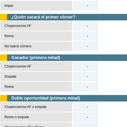
impar
-
¿Quién sacará el primer córner?
Chapecoense AF
-
Remo
-
No habrá córners
-
Ganador (primera mitad)
Chapecoense AF
-
Empate
-
Remo
-
Doble oportunidad (primera mitad)
Chapecoense AF o empate
-
Remo o empate
-